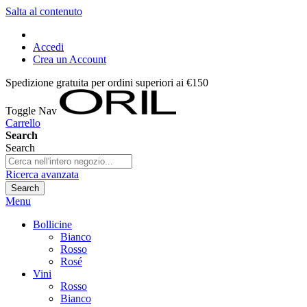
Salta al contenuto
Accedi
Crea un Account
Spedizione gratuita per ordini superiori ai €150
Toggle Nav
Carrello
Search
Search
Ricerca avanzata
Search
Menu
Bollicine
Bianco
Rosso
Rosé
Vini
Rosso
Bianco