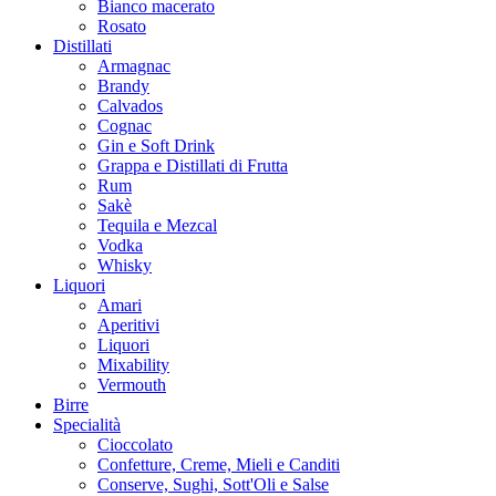
Bianco macerato
Rosato
Distillati
Armagnac
Brandy
Calvados
Cognac
Gin e Soft Drink
Grappa e Distillati di Frutta
Rum
Sakè
Tequila e Mezcal
Vodka
Whisky
Liquori
Amari
Aperitivi
Liquori
Mixability
Vermouth
Birre
Specialità
Cioccolato
Confetture, Creme, Mieli e Canditi
Conserve, Sughi, Sott'Oli e Salse