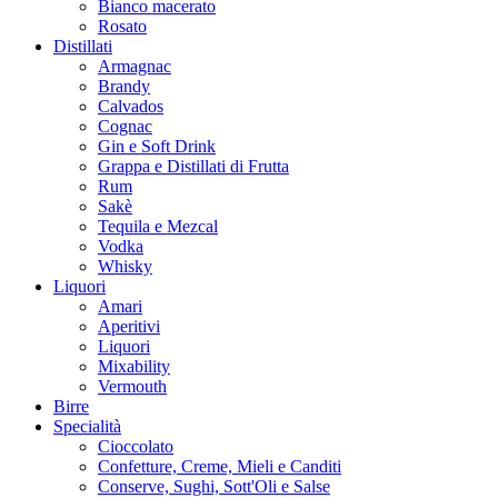
Bianco macerato
Rosato
Distillati
Armagnac
Brandy
Calvados
Cognac
Gin e Soft Drink
Grappa e Distillati di Frutta
Rum
Sakè
Tequila e Mezcal
Vodka
Whisky
Liquori
Amari
Aperitivi
Liquori
Mixability
Vermouth
Birre
Specialità
Cioccolato
Confetture, Creme, Mieli e Canditi
Conserve, Sughi, Sott'Oli e Salse