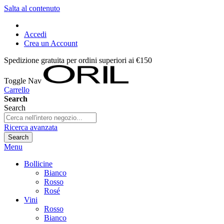
Salta al contenuto
Accedi
Crea un Account
Spedizione gratuita per ordini superiori ai €150
Toggle Nav
Carrello
Search
Search
Ricerca avanzata
Search
Menu
Bollicine
Bianco
Rosso
Rosé
Vini
Rosso
Bianco