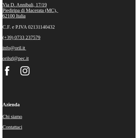
Via D. Annibali, 17/19
Piediripa di Macerata (MC),
62100
Italia
C.F. e P.IVA 02131140432
(+39) 0733 237579
info@oril.it
orilsrl@pec.it
Azienda
Chi siamo
Contattaci