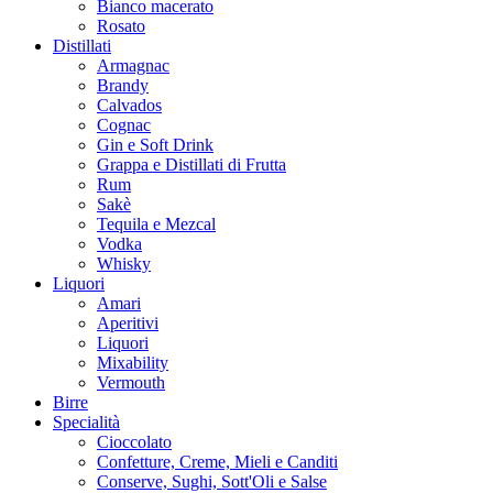
Bianco macerato
Rosato
Distillati
Armagnac
Brandy
Calvados
Cognac
Gin e Soft Drink
Grappa e Distillati di Frutta
Rum
Sakè
Tequila e Mezcal
Vodka
Whisky
Liquori
Amari
Aperitivi
Liquori
Mixability
Vermouth
Birre
Specialità
Cioccolato
Confetture, Creme, Mieli e Canditi
Conserve, Sughi, Sott'Oli e Salse