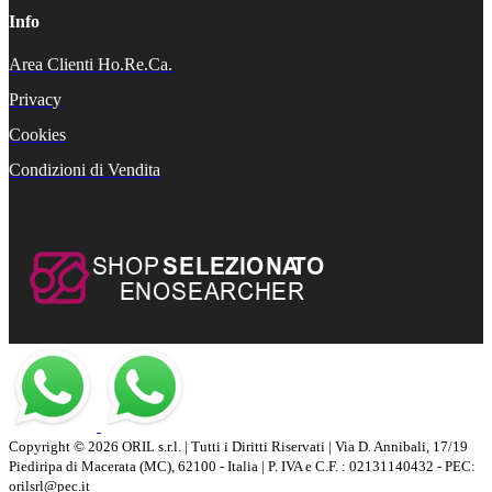
Info
Area Clienti Ho.Re.Ca.
Privacy
Cookies
Condizioni di Vendita
Copyright © 2026 ORIL s.r.l. | Tutti i Diritti Riservati | Via D. Annibali, 17/19
Piediripa di Macerata (MC), 62100 - Italia | P. IVA e C.F. : 02131140432 - PEC:
orilsrl@pec.it