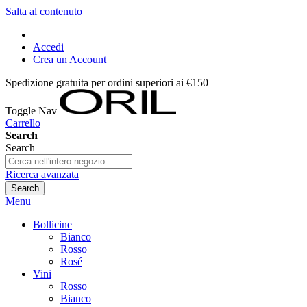
Salta al contenuto
Accedi
Crea un Account
Spedizione gratuita per ordini superiori ai €150
Toggle Nav
Carrello
Search
Search
Ricerca avanzata
Search
Menu
Bollicine
Bianco
Rosso
Rosé
Vini
Rosso
Bianco