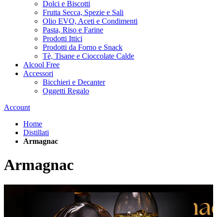
Dolci e Biscotti
Frutta Secca, Spezie e Sali
Olio EVO, Aceti e Condimenti
Pasta, Riso e Farine
Prodotti Ittici
Prodotti da Forno e Snack
Tè, Tisane e Cioccolate Calde
Alcool Free
Accessori
Bicchieri e Decanter
Oggetti Regalo
Account
Home
Distillati
Armagnac
Armagnac