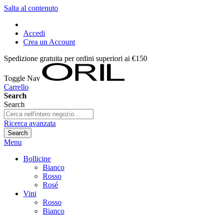
Salta al contenuto
Accedi
Crea un Account
Spedizione gratuita per ordini superiori ai €150
Toggle Nav
Carrello
Search
Search
Ricerca avanzata
Search
Menu
Bollicine
Bianco
Rosso
Rosé
Vini
Rosso
Bianco