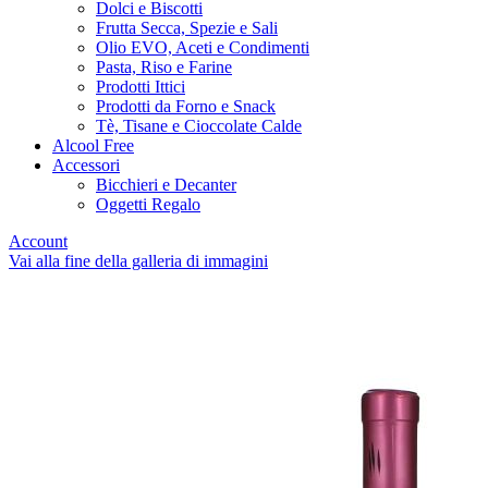
Dolci e Biscotti
Frutta Secca, Spezie e Sali
Olio EVO, Aceti e Condimenti
Pasta, Riso e Farine
Prodotti Ittici
Prodotti da Forno e Snack
Tè, Tisane e Cioccolate Calde
Alcool Free
Accessori
Bicchieri e Decanter
Oggetti Regalo
Account
Vai alla fine della galleria di immagini