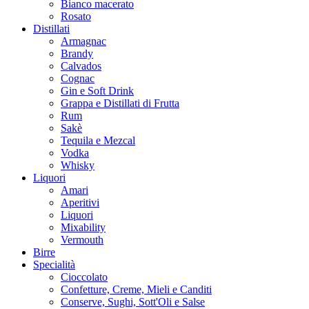
Bianco macerato
Rosato
Distillati
Armagnac
Brandy
Calvados
Cognac
Gin e Soft Drink
Grappa e Distillati di Frutta
Rum
Sakè
Tequila e Mezcal
Vodka
Whisky
Liquori
Amari
Aperitivi
Liquori
Mixability
Vermouth
Birre
Specialità
Cioccolato
Confetture, Creme, Mieli e Canditi
Conserve, Sughi, Sott'Oli e Salse