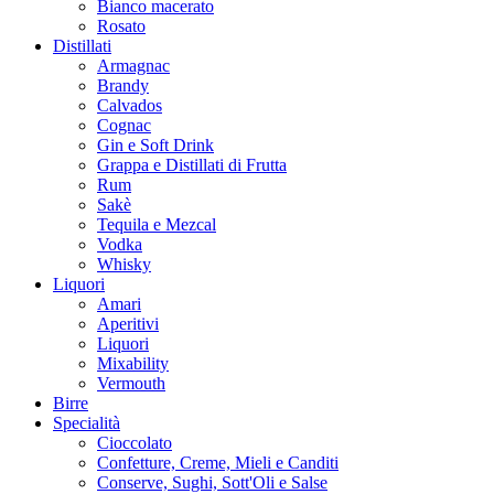
Bianco macerato
Rosato
Distillati
Armagnac
Brandy
Calvados
Cognac
Gin e Soft Drink
Grappa e Distillati di Frutta
Rum
Sakè
Tequila e Mezcal
Vodka
Whisky
Liquori
Amari
Aperitivi
Liquori
Mixability
Vermouth
Birre
Specialità
Cioccolato
Confetture, Creme, Mieli e Canditi
Conserve, Sughi, Sott'Oli e Salse