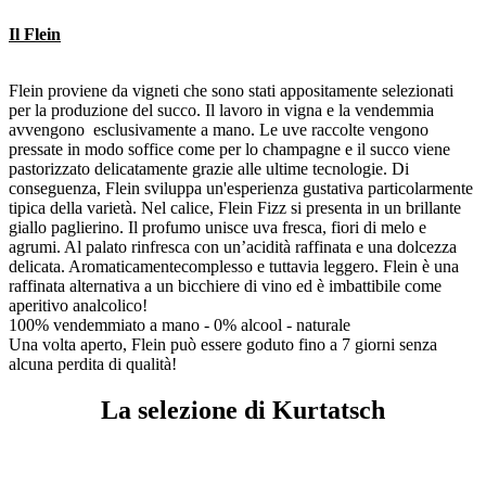
Il Flein
Flein proviene da vigneti che sono stati appositamente selezionati
per la produzione del succo. Il lavoro in vigna e la vendemmia
avvengono esclusivamente a mano. Le uve raccolte vengono
pressate
in modo soffice come per lo champagne e il succo viene
pastorizzato
delicatamente grazie alle ultime tecnologie. Di
conseguenza, Flein
sviluppa un'esperienza gustativa particolarmente
tipica della varietà.
Nel calice, Flein Fizz si presenta in un brillante
giallo paglierino. Il
profumo unisce uva fresca, fiori di melo e
agrumi. Al palato rinfresca
con un’acidità raffinata e una dolcezza
delicata. Aromaticamente
complesso e tuttavia leggero. Flein è una
raffinata alternativa a un
bicchiere di vino ed è imbattibile come
aperitivo analcolico!
100% vendemmiato a mano - 0% alcool - naturale
Una volta aperto, Flein può essere goduto fino a 7 giorni senza
alcuna
perdita di qualità!
La selezione di Kurtatsch