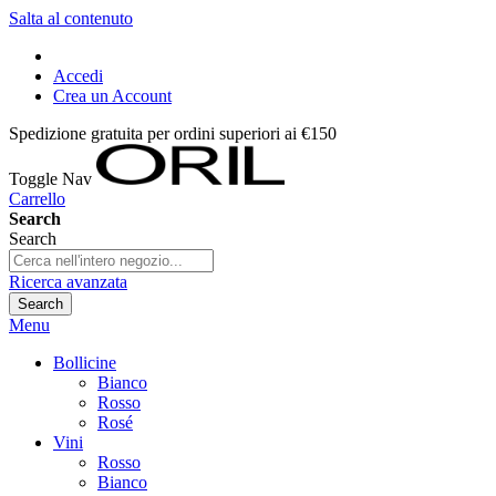
Salta al contenuto
Accedi
Crea un Account
Spedizione gratuita per ordini superiori ai €150
Toggle Nav
Carrello
Search
Search
Ricerca avanzata
Search
Menu
Bollicine
Bianco
Rosso
Rosé
Vini
Rosso
Bianco