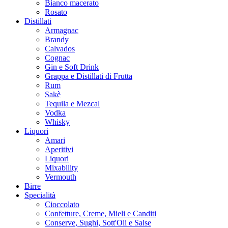
Bianco macerato
Rosato
Distillati
Armagnac
Brandy
Calvados
Cognac
Gin e Soft Drink
Grappa e Distillati di Frutta
Rum
Sakè
Tequila e Mezcal
Vodka
Whisky
Liquori
Amari
Aperitivi
Liquori
Mixability
Vermouth
Birre
Specialità
Cioccolato
Confetture, Creme, Mieli e Canditi
Conserve, Sughi, Sott'Oli e Salse