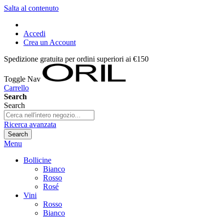
Salta al contenuto
Accedi
Crea un Account
Spedizione gratuita per ordini superiori ai €150
Toggle Nav
Carrello
Search
Search
Ricerca avanzata
Search
Menu
Bollicine
Bianco
Rosso
Rosé
Vini
Rosso
Bianco