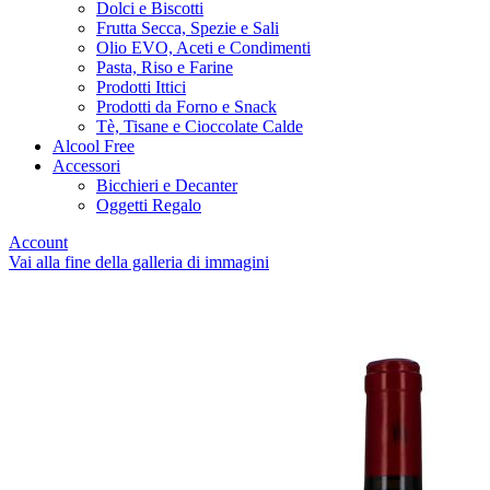
Dolci e Biscotti
Frutta Secca, Spezie e Sali
Olio EVO, Aceti e Condimenti
Pasta, Riso e Farine
Prodotti Ittici
Prodotti da Forno e Snack
Tè, Tisane e Cioccolate Calde
Alcool Free
Accessori
Bicchieri e Decanter
Oggetti Regalo
Account
Vai alla fine della galleria di immagini