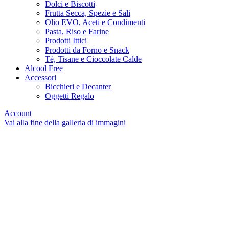
Dolci e Biscotti
Frutta Secca, Spezie e Sali
Olio EVO, Aceti e Condimenti
Pasta, Riso e Farine
Prodotti Ittici
Prodotti da Forno e Snack
Tè, Tisane e Cioccolate Calde
Alcool Free
Accessori
Bicchieri e Decanter
Oggetti Regalo
Account
Vai alla fine della galleria di immagini