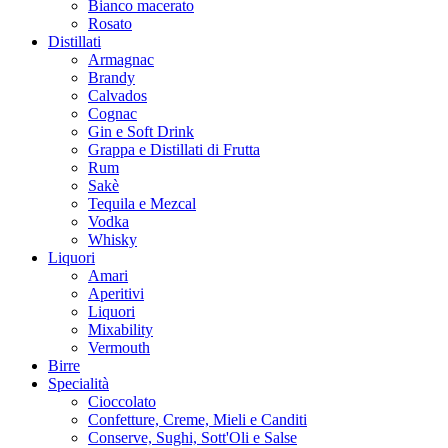
Bianco macerato
Rosato
Distillati
Armagnac
Brandy
Calvados
Cognac
Gin e Soft Drink
Grappa e Distillati di Frutta
Rum
Sakè
Tequila e Mezcal
Vodka
Whisky
Liquori
Amari
Aperitivi
Liquori
Mixability
Vermouth
Birre
Specialità
Cioccolato
Confetture, Creme, Mieli e Canditi
Conserve, Sughi, Sott'Oli e Salse