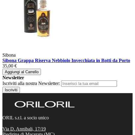
Sibona
Sibona Grappa Riserva Nebbiolo Invecchiata in Botti da Porto
35,00 €
Aggiungi al Carrello
Newsletter
Iscriviti alla nostra Newsletter:
Iscriviti
ORIL s.r.l. a socio unico
Via D. Annibali, 17/19
Piediripa di Macerata (MC),