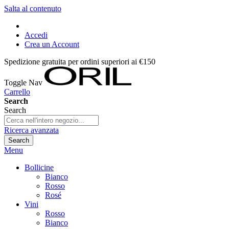
Salta al contenuto
Accedi
Crea un Account
Spedizione gratuita per ordini superiori ai €150
Toggle Nav
Carrello
Search
Search
Ricerca avanzata
Search
Menu
Bollicine
Bianco
Rosso
Rosé
Vini
Rosso
Bianco