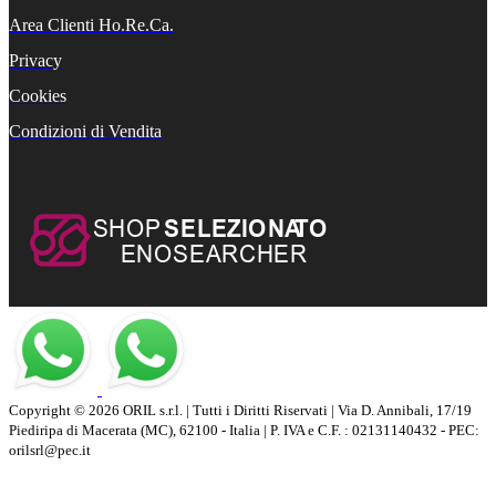
Area Clienti Ho.Re.Ca.
Privacy
Cookies
Condizioni di Vendita
Copyright © 2026 ORIL s.r.l. | Tutti i Diritti Riservati | Via D. Annibali, 17/19
Piediripa di Macerata (MC), 62100 - Italia | P. IVA e C.F. : 02131140432 - PEC:
orilsrl@pec.it