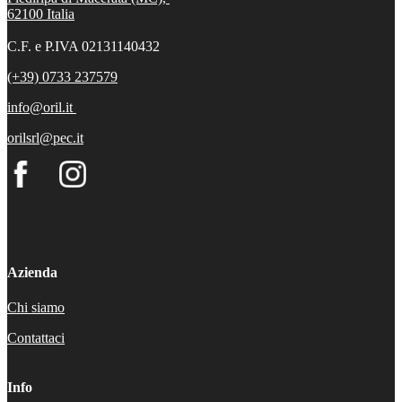
62100
Italia
C.F. e P.IVA 02131140432
(+39) 0733 237579
info@oril.it
orilsrl@pec.it
Azienda
Chi siamo
Contattaci
Info