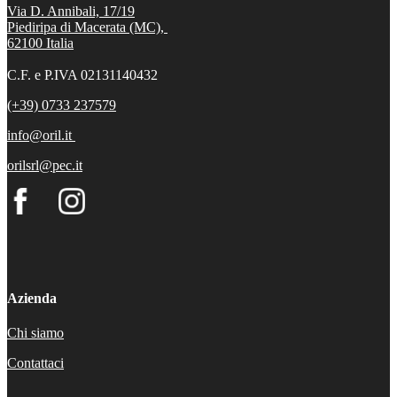
Via D. Annibali, 17/19
Piediripa di Macerata (MC),
62100
Italia
C.F. e P.IVA 02131140432
(+39) 0733 237579
info@oril.it
orilsrl@pec.it
Azienda
Chi siamo
Contattaci