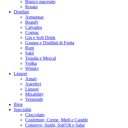
Bianco macerato
Rosato
Distillati
Armagnac
Brandy
Calvados
Cognac
Gin e Soft Drink
Grappa e Distillati di Frutta
Rum
Sakè
Tequila e Mezcal
Vodka
Whisky
Liquori
Amari
Aperitivi
Liquori
Mixability
Vermouth
Birre
Specialità
Cioccolato
Confetture, Creme, Mieli e Canditi
Conserve, Sughi, Sott'Oli e Salse