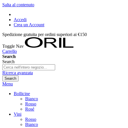
Salta al contenuto
Accedi
Crea un Account
Spedizione gratuita per ordini superiori ai €150
Toggle Nav
Carrello
Search
Search
Ricerca avanzata
Search
Menu
Bollicine
Bianco
Rosso
Rosé
Vini
Rosso
Bianco