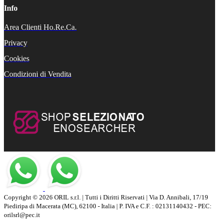
Info
Area Clienti Ho.Re.Ca.
Privacy
Cookies
Condizioni di Vendita
Copyright © 2026 ORIL s.r.l. | Tutti i Diritti Riservati | Via D. Annibali, 17/19
Piediripa di Macerata (MC), 62100 - Italia | P. IVA e C.F. : 02131140432 - PEC:
orilsrl@pec.it