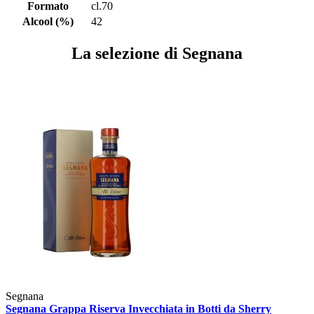
Formato
cl.70
Alcool (%)
42
La selezione di Segnana
Segnana
Segnana Grappa Riserva Invecchiata in Botti da Sherry