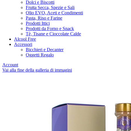
Dolci e Biscotti
Frutta Secca, Spezie e Sali
Olio EVO, Aceti e Condimenti
Pasta, Riso e Farine
Prodotti Ittici
Prodotti da Forno e Snack
Tè, Tisane e Cioccolate Calde
Alcool Free
Accessori
Bicchieri e Decanter
Oggetti Regalo
Account
Vai alla fine della galleria di immagini