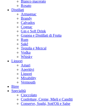
Bianco macerato
Rosato
Distillati
Armagnac
Brandy
Calvados
Cognac
Gin e Soft Drink
Grappa e Distillati di Frutta
Rum
Sakè
Tequila e Mezcal
Vodka
Whisky
Liquori
Amari
Aperitivi
Liquori
Mixability
Vermouth
Birre
Specialità
Cioccolato
Confetture, Creme, Mieli e Canditi
Conserve, Sughi, Sott'Oli e Salse