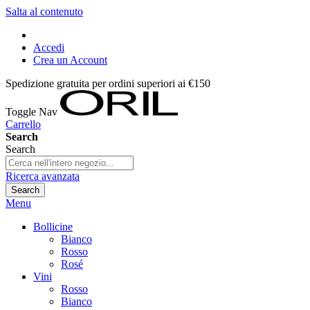
Salta al contenuto
Accedi
Crea un Account
Spedizione gratuita per ordini superiori ai €150
Toggle Nav
Carrello
Search
Search
Ricerca avanzata
Search
Menu
Bollicine
Bianco
Rosso
Rosé
Vini
Rosso
Bianco