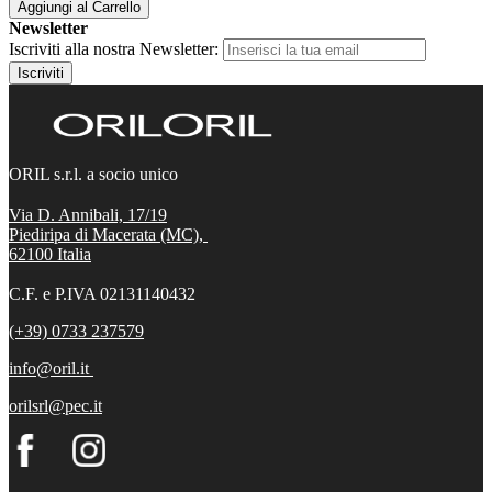
Aggiungi al Carrello
Newsletter
Iscriviti alla nostra Newsletter:
Iscriviti
ORIL s.r.l. a socio unico
Via D. Annibali, 17/19
Piediripa di Macerata (MC),
62100
Italia
C.F. e P.IVA 02131140432
(+39) 0733 237579
info@oril.it
orilsrl@pec.it