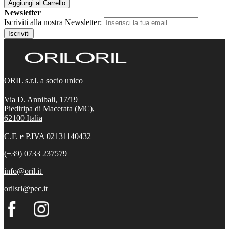
Aggiungi al Carrello
Newsletter
Iscriviti alla nostra Newsletter:
Iscriviti
ORIL s.r.l. a socio unico
Via D. Annibali, 17/19
Piediripa di Macerata (MC),
62100
Italia
C.F. e P.IVA 02131140432
(+39) 0733 237579
info@oril.it
orilsrl@pec.it