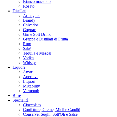
Bianco macerato
Rosato
Distillati
Armagnac
Brandy
Calvados
Cognac
Gin e Soft Drink
Grappa e Distillati di Frutta
Rum
Sakè
Tequila e Mezcal
Vodka
Whisky
Liquori
Amari
Aperitivi
Liquori
Mixability
Vermouth
Birre
Specialità
Cioccolato
Confetture, Creme, Mieli e Canditi
Conserve, Sughi, Sott'Oli e Salse