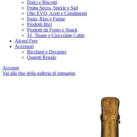
Dolci e Biscotti
Frutta Secca, Spezie e Sali
Olio EVO, Aceti e Condimenti
Pasta, Riso e Farine
Prodotti Ittici
Prodotti da Forno e Snack
Tè, Tisane e Cioccolate Calde
Alcool Free
Accessori
Bicchieri e Decanter
Oggetti Regalo
Account
Vai alla fine della galleria di immagini