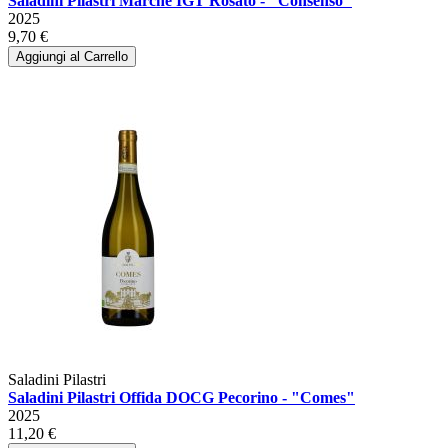
Saladini Pilastri Marche IGT Rosato - "Consenso"
2025
9,70 €
Aggiungi al Carrello
Saladini Pilastri
Saladini Pilastri Offida DOCG Pecorino - "Comes"
2025
11,20 €