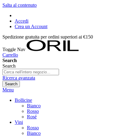
Salta al contenuto
Accedi
Crea un Account
Spedizione gratuita per ordini superiori ai €150
Toggle Nav
Carrello
Search
Search
Ricerca avanzata
Search
Menu
Bollicine
Bianco
Rosso
Rosé
Vini
Rosso
Bianco