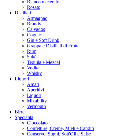
Bianco macerato
Rosato
Distillati
Armagnac
Brandy
Calvados
Cognac
Gin e Soft Drink
Grappa e Distillati di Frutta
Rum
Sakè
Tequila e Mezcal
Vodka
Whisky
Liquori
Amari
Aperitivi
Liquori
Mixability
Vermouth
Birre
Specialità
Cioccolato
Confetture, Creme, Mieli e Canditi
Conserve, Sughi, Sott'Oli e Salse