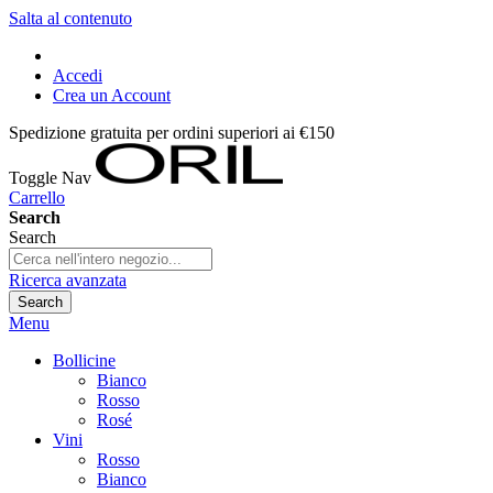
Salta al contenuto
Accedi
Crea un Account
Spedizione gratuita per ordini superiori ai €150
Toggle Nav
Carrello
Search
Search
Ricerca avanzata
Search
Menu
Bollicine
Bianco
Rosso
Rosé
Vini
Rosso
Bianco