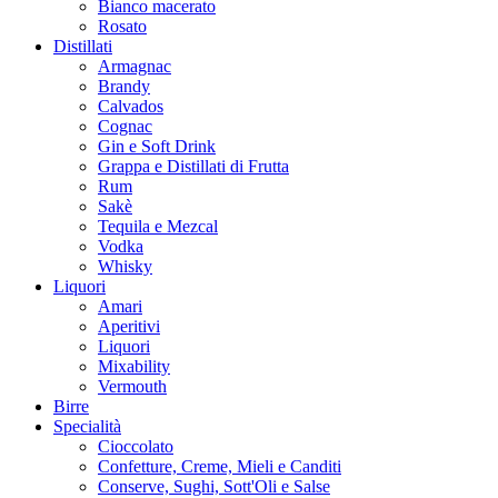
Bianco macerato
Rosato
Distillati
Armagnac
Brandy
Calvados
Cognac
Gin e Soft Drink
Grappa e Distillati di Frutta
Rum
Sakè
Tequila e Mezcal
Vodka
Whisky
Liquori
Amari
Aperitivi
Liquori
Mixability
Vermouth
Birre
Specialità
Cioccolato
Confetture, Creme, Mieli e Canditi
Conserve, Sughi, Sott'Oli e Salse