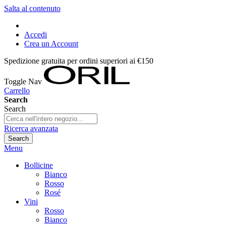
Salta al contenuto
Accedi
Crea un Account
Spedizione gratuita per ordini superiori ai €150
Toggle Nav
Carrello
Search
Search
Ricerca avanzata
Search
Menu
Bollicine
Bianco
Rosso
Rosé
Vini
Rosso
Bianco