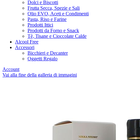
Dolci e Biscotti
Frutta Secca, Spezie e Sali
Olio EVO, Aceti e Condimenti
Pasta, Riso e Farine
Prodotti Ittici
Prodotti da Forno e Snack
Tè, Tisane e Cioccolate Calde
Alcool Free
Accessori
Bicchieri e Decanter
Oggetti Regalo
Account
Vai alla fine della galleria di immagini