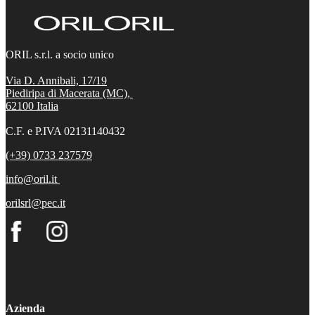
ORIL s.r.l. a socio unico
Via D. Annibali, 17/19
Piediripa di Macerata (MC),
62100
Italia
C.F. e P.IVA 02131140432
(+39) 0733 237579
info@oril.it
orilsrl@pec.it
Azienda