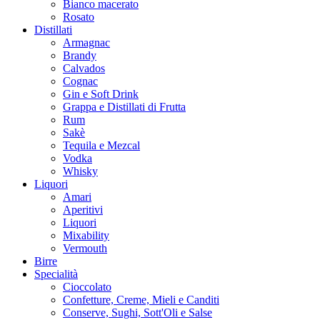
Bianco macerato
Rosato
Distillati
Armagnac
Brandy
Calvados
Cognac
Gin e Soft Drink
Grappa e Distillati di Frutta
Rum
Sakè
Tequila e Mezcal
Vodka
Whisky
Liquori
Amari
Aperitivi
Liquori
Mixability
Vermouth
Birre
Specialità
Cioccolato
Confetture, Creme, Mieli e Canditi
Conserve, Sughi, Sott'Oli e Salse