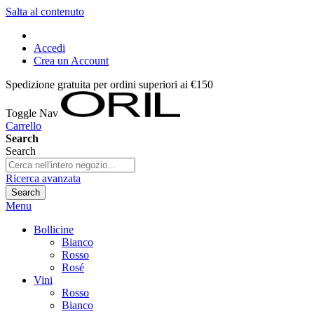
Salta al contenuto
Accedi
Crea un Account
Spedizione gratuita per ordini superiori ai €150
Toggle Nav
Carrello
Search
Search
Ricerca avanzata
Search
Menu
Bollicine
Bianco
Rosso
Rosé
Vini
Rosso
Bianco