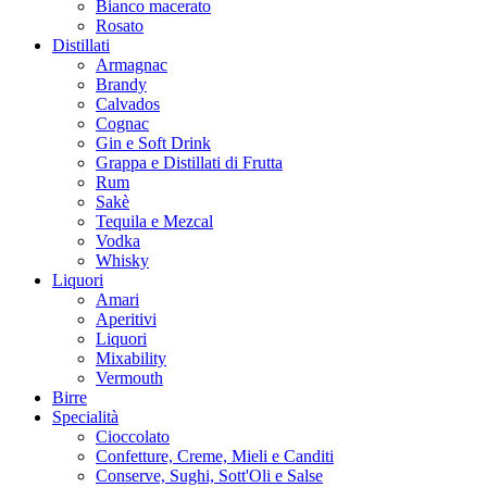
Bianco macerato
Rosato
Distillati
Armagnac
Brandy
Calvados
Cognac
Gin e Soft Drink
Grappa e Distillati di Frutta
Rum
Sakè
Tequila e Mezcal
Vodka
Whisky
Liquori
Amari
Aperitivi
Liquori
Mixability
Vermouth
Birre
Specialità
Cioccolato
Confetture, Creme, Mieli e Canditi
Conserve, Sughi, Sott'Oli e Salse