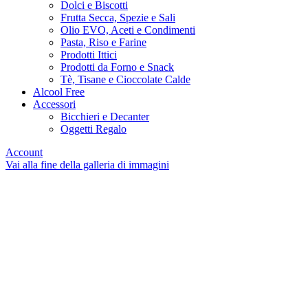
Dolci e Biscotti
Frutta Secca, Spezie e Sali
Olio EVO, Aceti e Condimenti
Pasta, Riso e Farine
Prodotti Ittici
Prodotti da Forno e Snack
Tè, Tisane e Cioccolate Calde
Alcool Free
Accessori
Bicchieri e Decanter
Oggetti Regalo
Account
Vai alla fine della galleria di immagini