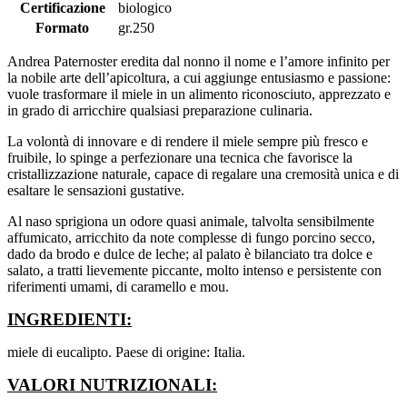
Certificazione
biologico
Formato
gr.250
Andrea Paternoster eredita dal nonno il nome e l’amore infinito per
la nobile arte dell’apicoltura, a cui aggiunge entusiasmo e passione:
vuole trasformare il miele in un alimento riconosciuto, apprezzato e
in grado di arricchire qualsiasi preparazione culinaria.
La volontà di innovare e di rendere il miele sempre più fresco e
fruibile, lo spinge a perfezionare una tecnica che favorisce la
cristallizzazione naturale, capace di regalare una cremosità unica e di
esaltare le sensazioni gustative.
Al naso sprigiona un odore quasi animale, talvolta sensibilmente
affumicato, arricchito da note complesse di fungo porcino secco,
dado da brodo e dulce de leche; al palato è bilanciato tra dolce e
salato, a tratti lievemente piccante, molto intenso e persistente con
riferimenti umami, di caramello e mou.
INGREDIENTI:
miele di eucalipto. Paese di origine: Italia.
VALORI NUTRIZIONALI: