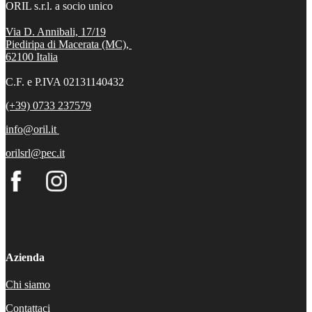
ORIL s.r.l. a socio unico
Via D. Annibali, 17/19
Piediripa di Macerata (MC),
62100
Italia
C.F. e P.IVA 02131140432
(+39) 0733 237579
info@oril.it
orilsrl@pec.it
Azienda
Chi siamo
Contattaci