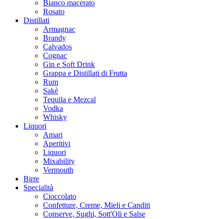
Bianco macerato
Rosato
Distillati
Armagnac
Brandy
Calvados
Cognac
Gin e Soft Drink
Grappa e Distillati di Frutta
Rum
Sakè
Tequila e Mezcal
Vodka
Whisky
Liquori
Amari
Aperitivi
Liquori
Mixability
Vermouth
Birre
Specialità
Cioccolato
Confetture, Creme, Mieli e Canditi
Conserve, Sughi, Sott'Oli e Salse