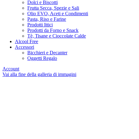
Dolci e Biscotti
Frutta Secca, Spezie e Sali
Olio EVO, Aceti e Condimenti
Pasta, Riso e Farine
Prodotti Ittici
Prodotti da Forno e Snack
Tè, Tisane e Cioccolate Calde
Alcool Free
Accessori
Bicchieri e Decanter
Oggetti Regalo
Account
Vai alla fine della galleria di immagini