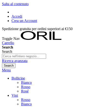
Salta al contenuto
Accedi
Crea un Account
Spedizione gratuita per ordini superiori ai €150
Toggle Nav
Carrello
Search
Search
Ricerca avanzata
Search
Menu
Bollicine
Bianco
Rosso
Rosé
Vini
Rosso
Bianco