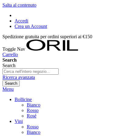
Salta al contenuto
Accedi
Crea un Account
Spedizione gratuita per ordini superiori ai €150
Toggle Nav
Carrello
Search
Search
Ricerca avanzata
Search
Menu
Bollicine
Bianco
Rosso
Rosé
Vini
Rosso
Bianco