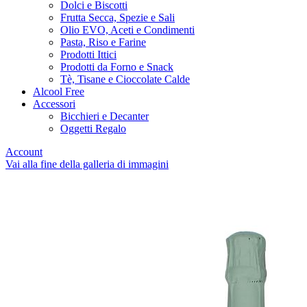
Dolci e Biscotti
Frutta Secca, Spezie e Sali
Olio EVO, Aceti e Condimenti
Pasta, Riso e Farine
Prodotti Ittici
Prodotti da Forno e Snack
Tè, Tisane e Cioccolate Calde
Alcool Free
Accessori
Bicchieri e Decanter
Oggetti Regalo
Account
Vai alla fine della galleria di immagini