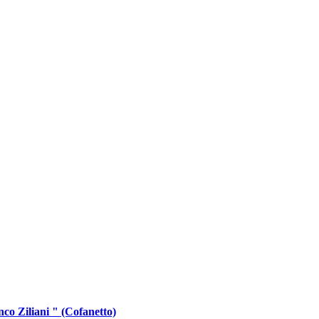
o Ziliani " (Cofanetto)