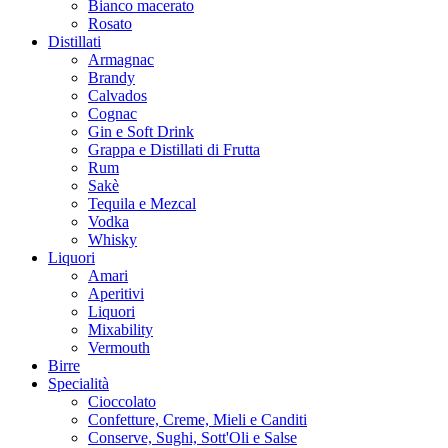
Bianco macerato
Rosato
Distillati
Armagnac
Brandy
Calvados
Cognac
Gin e Soft Drink
Grappa e Distillati di Frutta
Rum
Sakè
Tequila e Mezcal
Vodka
Whisky
Liquori
Amari
Aperitivi
Liquori
Mixability
Vermouth
Birre
Specialità
Cioccolato
Confetture, Creme, Mieli e Canditi
Conserve, Sughi, Sott'Oli e Salse