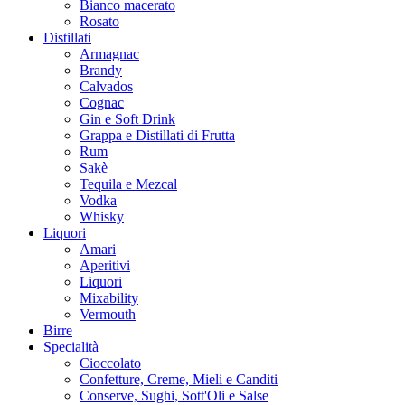
Bianco macerato
Rosato
Distillati
Armagnac
Brandy
Calvados
Cognac
Gin e Soft Drink
Grappa e Distillati di Frutta
Rum
Sakè
Tequila e Mezcal
Vodka
Whisky
Liquori
Amari
Aperitivi
Liquori
Mixability
Vermouth
Birre
Specialità
Cioccolato
Confetture, Creme, Mieli e Canditi
Conserve, Sughi, Sott'Oli e Salse