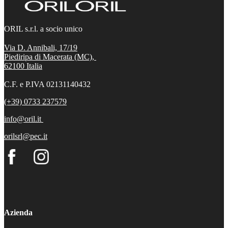
ORIL s.r.l. a socio unico
Via D. Annibali, 17/19
Piediripa di Macerata (MC),
62100
Italia
C.F. e P.IVA 02131140432
(+39) 0733 237579
info@oril.it
orilsrl@pec.it
Azienda