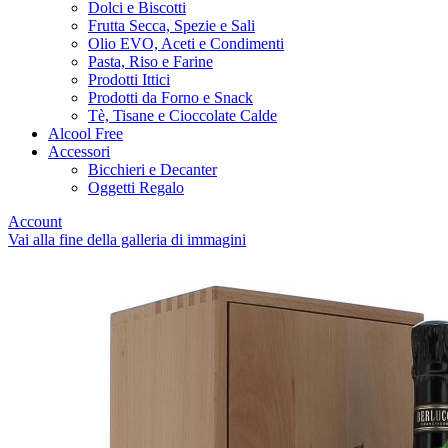
Dolci e Biscotti
Frutta Secca, Spezie e Sali
Olio EVO, Aceti e Condimenti
Pasta, Riso e Farine
Prodotti Ittici
Prodotti da Forno e Snack
Tè, Tisane e Cioccolate Calde
Alcool Free
Accessori
Bicchieri e Decanter
Oggetti Regalo
Account
Vai alla fine della galleria di immagini