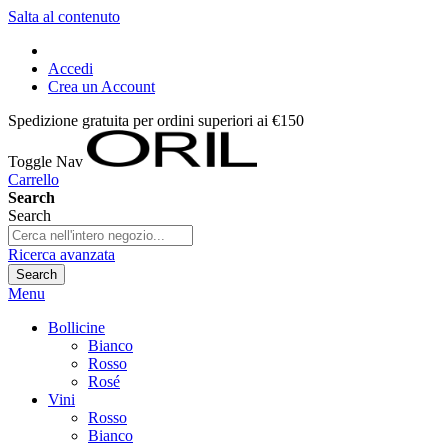
Salta al contenuto
Accedi
Crea un Account
Spedizione gratuita per ordini superiori ai €150
Toggle Nav
Carrello
Search
Search
Ricerca avanzata
Search
Menu
Bollicine
Bianco
Rosso
Rosé
Vini
Rosso
Bianco