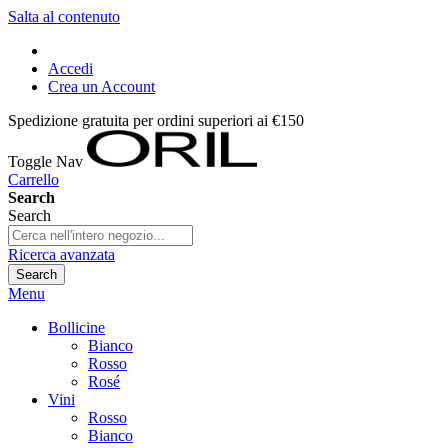
Salta al contenuto
Accedi
Crea un Account
Spedizione gratuita per ordini superiori ai €150
Toggle Nav
Carrello
Search
Search
Ricerca avanzata
Search
Menu
Bollicine
Bianco
Rosso
Rosé
Vini
Rosso
Bianco