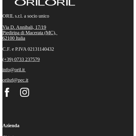
ORIL s.r.l. a socio unico
Via D. Annibali, 17/19
Piediripa di Macerata (MC),
62100
Italia
C.F. e P.IVA 02131140432
(+39) 0733 237579
info@oril.it
orilsrl@pec.it
Azienda