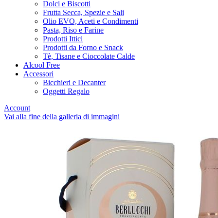
Dolci e Biscotti
Frutta Secca, Spezie e Sali
Olio EVO, Aceti e Condimenti
Pasta, Riso e Farine
Prodotti Ittici
Prodotti da Forno e Snack
Tè, Tisane e Cioccolate Calde
Alcool Free
Accessori
Bicchieri e Decanter
Oggetti Regalo
Account
Vai alla fine della galleria di immagini