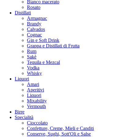
Bianco macerato
Rosato
Distillati
Armagnac
Brandy
Calvados
Cognac
Gin e Soft Drink
Grappa e Distillati di Frutta
Rum
Sakè
Tequila e Mezcal
Vodka
Whisky
Liquori
Amari
Aperitivi
Liquori
Mixability
Vermouth
Birre
Specialità
Cioccolato
Confetture, Creme, Mieli e Canditi
Conserve, Sughi, Sott'Oli e Salse