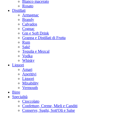
Bianco macerato
Rosato
Distillati
Armagnac
Brandy
Calvados
Cognac
Gin e Soft Drink
Grappa e Distillati di Frutta
Rum
Sakè
Tequila e Mezcal
Vodka
Whisky
Liquori
Amari
Aperitivi
Liquori
Mixability
Vermouth
Birre
Specialità
Cioccolato
Confetture, Creme, Mieli e Canditi
Conserve, Sughi, Sott'Oli e Salse