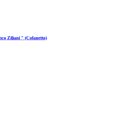
o Ziliani " (Cofanetto)