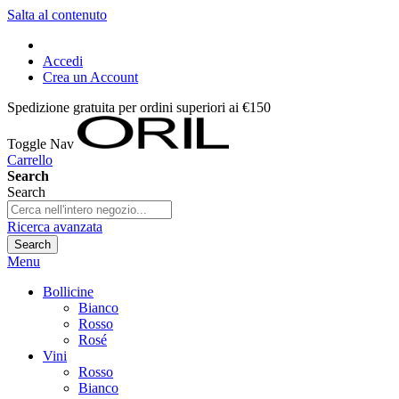
Salta al contenuto
Accedi
Crea un Account
Spedizione gratuita per ordini superiori ai €150
Toggle Nav
Carrello
Search
Search
Ricerca avanzata
Search
Menu
Bollicine
Bianco
Rosso
Rosé
Vini
Rosso
Bianco