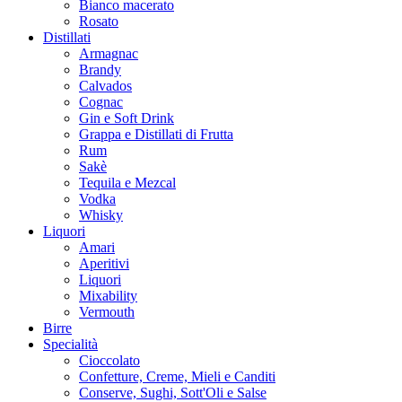
Bianco macerato
Rosato
Distillati
Armagnac
Brandy
Calvados
Cognac
Gin e Soft Drink
Grappa e Distillati di Frutta
Rum
Sakè
Tequila e Mezcal
Vodka
Whisky
Liquori
Amari
Aperitivi
Liquori
Mixability
Vermouth
Birre
Specialità
Cioccolato
Confetture, Creme, Mieli e Canditi
Conserve, Sughi, Sott'Oli e Salse