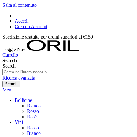
Salta al contenuto
Accedi
Crea un Account
Spedizione gratuita per ordini superiori ai €150
Toggle Nav
Carrello
Search
Search
Ricerca avanzata
Search
Menu
Bollicine
Bianco
Rosso
Rosé
Vini
Rosso
Bianco