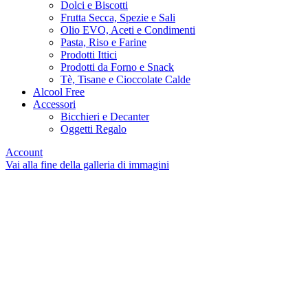
Dolci e Biscotti
Frutta Secca, Spezie e Sali
Olio EVO, Aceti e Condimenti
Pasta, Riso e Farine
Prodotti Ittici
Prodotti da Forno e Snack
Tè, Tisane e Cioccolate Calde
Alcool Free
Accessori
Bicchieri e Decanter
Oggetti Regalo
Account
Vai alla fine della galleria di immagini