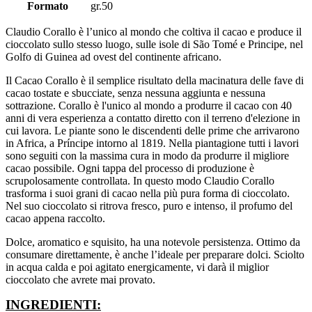
Formato
gr.50
Claudio Corallo è l’unico al mondo che coltiva il cacao e produce il
cioccolato sullo stesso luogo, sulle isole di São Tomé e Principe, nel
Golfo di Guinea ad ovest del continente africano.
Il Cacao Corallo è il semplice risultato della macinatura delle fave di
cacao tostate e sbucciate, senza nessuna aggiunta e nessuna
sottrazione. Corallo è l'unico al mondo a produrre il cacao con 40
anni di vera esperienza a contatto diretto con il terreno d'elezione in
cui lavora. Le piante sono le discendenti delle prime che arrivarono
in Africa, a Príncipe intorno al 1819. Nella piantagione tutti i lavori
sono seguiti con la massima cura in modo da produrre il migliore
cacao possibile. Ogni tappa del processo di produzione è
scrupolosamente controllata. In questo modo Claudio Corallo
trasforma i suoi grani di cacao nella più pura forma di cioccolato.
Nel suo cioccolato si ritrova fresco, puro e intenso, il profumo del
cacao appena raccolto.
Dolce, aromatico e squisito, ha una notevole persistenza. Ottimo da
consumare direttamente, è anche l’ideale per preparare dolci. Sciolto
in acqua calda e poi agitato energicamente, vi darà il miglior
cioccolato che avrete mai provato.
INGREDIENTI: