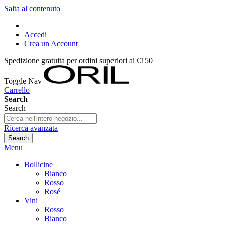
Salta al contenuto
Accedi
Crea un Account
Spedizione gratuita per ordini superiori ai €150
Toggle Nav
Carrello
Search
Search
Ricerca avanzata
Search
Menu
Bollicine
Bianco
Rosso
Rosé
Vini
Rosso
Bianco