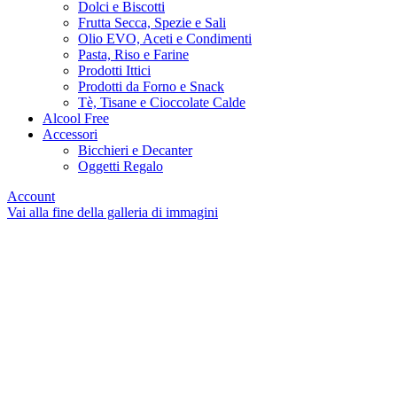
Dolci e Biscotti
Frutta Secca, Spezie e Sali
Olio EVO, Aceti e Condimenti
Pasta, Riso e Farine
Prodotti Ittici
Prodotti da Forno e Snack
Tè, Tisane e Cioccolate Calde
Alcool Free
Accessori
Bicchieri e Decanter
Oggetti Regalo
Account
Vai alla fine della galleria di immagini