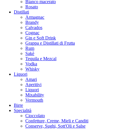
Bianco macerato
Rosato
Distillati
Armagnac
Brandy
Calvados
Cognac
Gin e Soft Drink
Grappa e Distillati di Frutta
Rum
Sakè
Tequila e Mezcal
Vodka
Whisky
Liquori
Amari
Aperitivi
Liquori
Mixability
Vermouth
Birre
Specialità
Cioccolato
Confetture, Creme, Mieli e Canditi
Conserve, Sughi, Sott'Oli e Salse