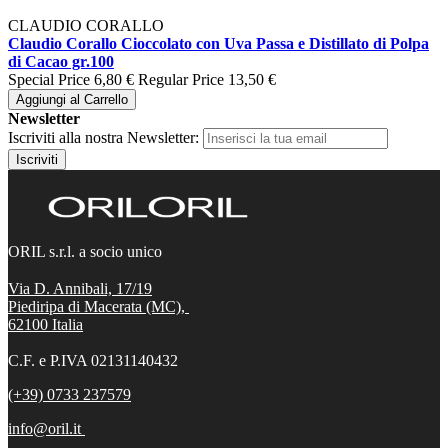
CLAUDIO CORALLO
Claudio Corallo Cioccolato con Uva Passa e Distillato di Polpa
di Cacao gr.100
Special Price
6,80 €
Regular Price
13,50 €
Aggiungi al Carrello
Newsletter
Iscriviti alla nostra Newsletter:
Iscriviti
ORIL s.r.l. a socio unico
Via D. Annibali, 17/19
Piediripa di Macerata (MC),
62100
Italia
C.F. e P.IVA 02131140432
(+39) 0733 237579
info@oril.it