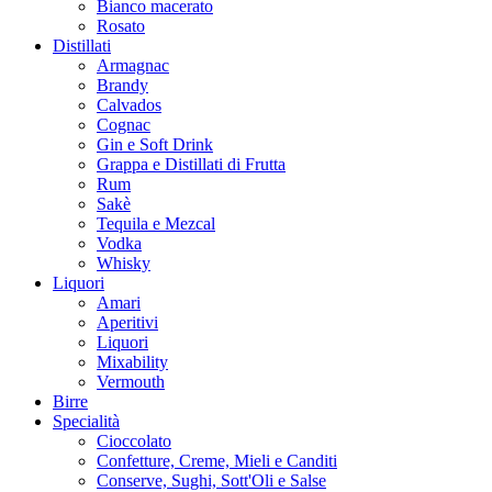
Bianco macerato
Rosato
Distillati
Armagnac
Brandy
Calvados
Cognac
Gin e Soft Drink
Grappa e Distillati di Frutta
Rum
Sakè
Tequila e Mezcal
Vodka
Whisky
Liquori
Amari
Aperitivi
Liquori
Mixability
Vermouth
Birre
Specialità
Cioccolato
Confetture, Creme, Mieli e Canditi
Conserve, Sughi, Sott'Oli e Salse