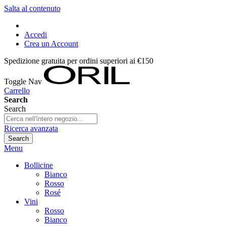
Salta al contenuto
Accedi
Crea un Account
Spedizione gratuita per ordini superiori ai €150
Toggle Nav
Carrello
Search
Search
Ricerca avanzata
Search
Menu
Bollicine
Bianco
Rosso
Rosé
Vini
Rosso
Bianco