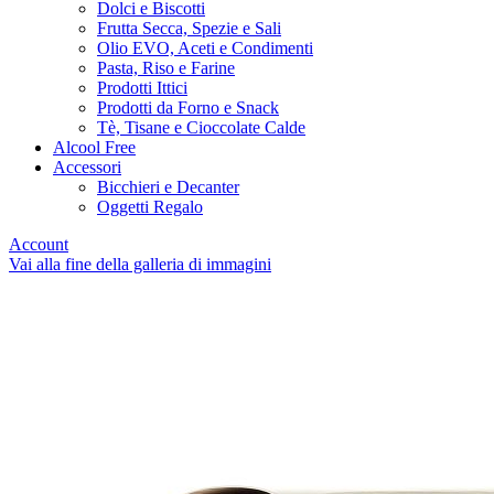
Dolci e Biscotti
Frutta Secca, Spezie e Sali
Olio EVO, Aceti e Condimenti
Pasta, Riso e Farine
Prodotti Ittici
Prodotti da Forno e Snack
Tè, Tisane e Cioccolate Calde
Alcool Free
Accessori
Bicchieri e Decanter
Oggetti Regalo
Account
Vai alla fine della galleria di immagini