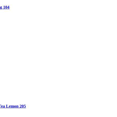
g 104
 Tea Lemon 205