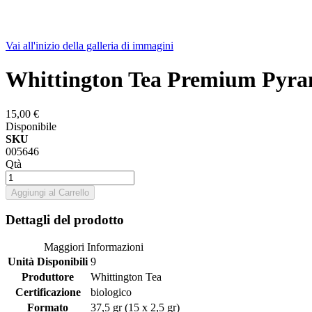
Vai all'inizio della galleria di immagini
Whittington Tea Premium Pyram
15,00 €
Disponibile
SKU
005646
Qtà
Aggiungi al Carrello
Dettagli del prodotto
Maggiori Informazioni
Unità Disponibili
9
Produttore
Whittington Tea
Certificazione
biologico
Formato
37,5 gr (15 x 2,5 gr)