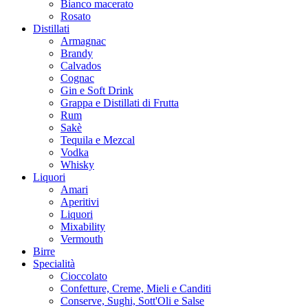
Bianco macerato
Rosato
Distillati
Armagnac
Brandy
Calvados
Cognac
Gin e Soft Drink
Grappa e Distillati di Frutta
Rum
Sakè
Tequila e Mezcal
Vodka
Whisky
Liquori
Amari
Aperitivi
Liquori
Mixability
Vermouth
Birre
Specialità
Cioccolato
Confetture, Creme, Mieli e Canditi
Conserve, Sughi, Sott'Oli e Salse