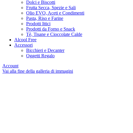
Dolci e Biscotti
Frutta Secca, Spezie e Sali
Olio EVO, Aceti e Condimenti
Pasta, Riso e Farine
Prodotti Ittici
Prodotti da Forno e Snack
Tè, Tisane e Cioccolate Calde
Alcool Free
Accessori
Bicchieri e Decanter
Oggetti Regalo
Account
Vai alla fine della galleria di immagini