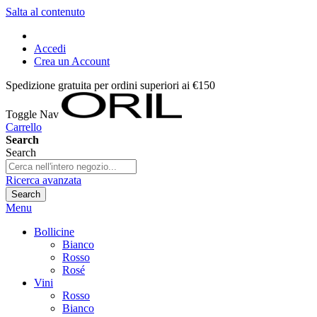
Salta al contenuto
Accedi
Crea un Account
Spedizione gratuita per ordini superiori ai €150
Toggle Nav
Carrello
Search
Search
Ricerca avanzata
Search
Menu
Bollicine
Bianco
Rosso
Rosé
Vini
Rosso
Bianco