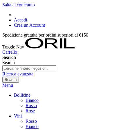
Salta al contenuto
Accedi
Crea un Account
Spedizione gratuita per ordini superiori ai €150
Toggle Nav
Carrello
Search
Search
Ricerca avanzata
Search
Menu
Bollicine
Bianco
Rosso
Rosé
Vini
Rosso
Bianco