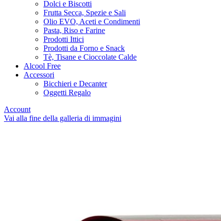
Dolci e Biscotti
Frutta Secca, Spezie e Sali
Olio EVO, Aceti e Condimenti
Pasta, Riso e Farine
Prodotti Ittici
Prodotti da Forno e Snack
Tè, Tisane e Cioccolate Calde
Alcool Free
Accessori
Bicchieri e Decanter
Oggetti Regalo
Account
Vai alla fine della galleria di immagini