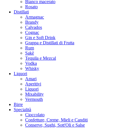
Bianco macerato
Rosato
Distillati
Armagnac
Brandy
Calvados
Cognac
Gin e Soft Drink
Grappa e Distillati di Frutta
Rum
Sakè
Tequila e Mezcal
Vodka
Whisky
Liquori
Amari
Aperitivi
Liquori
Mixability
Vermouth
Birre
Specialità
Cioccolato
Confetture, Creme, Mieli e Canditi
Conserve, Sughi, Sott'Oli e Salse