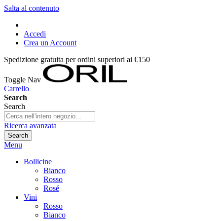
Salta al contenuto
Accedi
Crea un Account
Spedizione gratuita per ordini superiori ai €150
Toggle Nav
Carrello
Search
Search
Ricerca avanzata
Search
Menu
Bollicine
Bianco
Rosso
Rosé
Vini
Rosso
Bianco