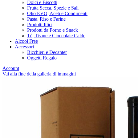
Dolci e Biscotti
Frutta Secca, Spezie e Sali
Olio EVO, Aceti e Condimenti
Pasta, Riso e Farine
Prodotti Ittici
Prodotti da Forno e Snack
Tè, Tisane e Cioccolate Calde
Alcool Free
Accessori
Bicchieri e Decanter
Oggetti Regalo
Account
Vai alla fine della galleria di immagini