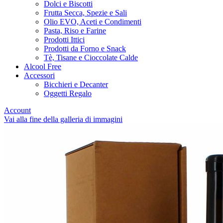
Dolci e Biscotti
Frutta Secca, Spezie e Sali
Olio EVO, Aceti e Condimenti
Pasta, Riso e Farine
Prodotti Ittici
Prodotti da Forno e Snack
Tè, Tisane e Cioccolate Calde
Alcool Free
Accessori
Bicchieri e Decanter
Oggetti Regalo
Account
Vai alla fine della galleria di immagini