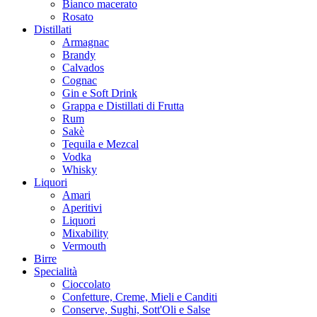
Bianco macerato
Rosato
Distillati
Armagnac
Brandy
Calvados
Cognac
Gin e Soft Drink
Grappa e Distillati di Frutta
Rum
Sakè
Tequila e Mezcal
Vodka
Whisky
Liquori
Amari
Aperitivi
Liquori
Mixability
Vermouth
Birre
Specialità
Cioccolato
Confetture, Creme, Mieli e Canditi
Conserve, Sughi, Sott'Oli e Salse