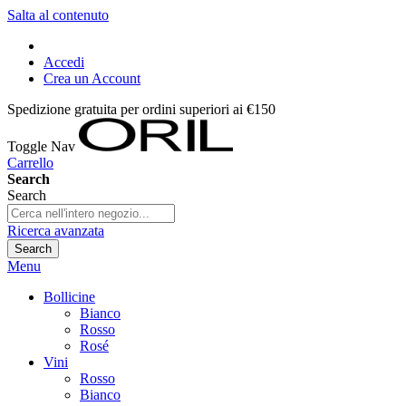
Salta al contenuto
Accedi
Crea un Account
Spedizione gratuita per ordini superiori ai €150
Toggle Nav
Carrello
Search
Search
Ricerca avanzata
Search
Menu
Bollicine
Bianco
Rosso
Rosé
Vini
Rosso
Bianco