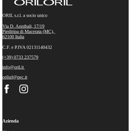
ORIL s.r.l. a socio unico
Via D. Annibali, 17/19
Piediripa di Macerata (MC),
62100
Italia
C.F. e P.IVA 02131140432
(+39) 0733 237579
info@oril.it
orilsrl@pec.it
Azienda