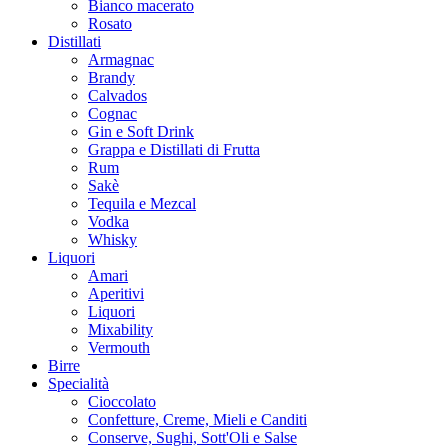
Bianco macerato
Rosato
Distillati
Armagnac
Brandy
Calvados
Cognac
Gin e Soft Drink
Grappa e Distillati di Frutta
Rum
Sakè
Tequila e Mezcal
Vodka
Whisky
Liquori
Amari
Aperitivi
Liquori
Mixability
Vermouth
Birre
Specialità
Cioccolato
Confetture, Creme, Mieli e Canditi
Conserve, Sughi, Sott'Oli e Salse