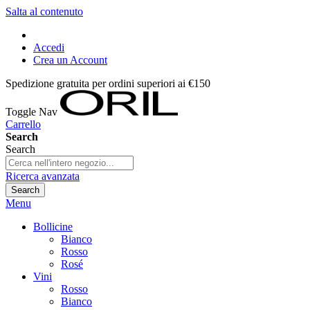
Salta al contenuto
Accedi
Crea un Account
Spedizione gratuita per ordini superiori ai €150
Toggle Nav
Carrello
Search
Search
Ricerca avanzata
Search
Menu
Bollicine
Bianco
Rosso
Rosé
Vini
Rosso
Bianco