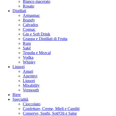
Bianco macerato
Rosato
Distillati
Armagnac
Brandy
Calvados
Cognac
Gin e Soft Drink
Grappa e Distillati di Frutta
Rum
Sakè
Tequila e Mezcal
Vodka
Whisky
Liquori
Amari
Aperitivi
Liquori
Mixability
Vermouth
Birre
Specialità
Cioccolato
Confetture, Creme, Mieli e Canditi
Conserve, Sughi, Sott'Oli e Salse