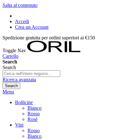
Salta al contenuto
Accedi
Crea un Account
Spedizione gratuita per ordini superiori ai €150
Toggle Nav
Carrello
Search
Search
Ricerca avanzata
Search
Menu
Bollicine
Bianco
Rosso
Rosé
Vini
Rosso
Bianco