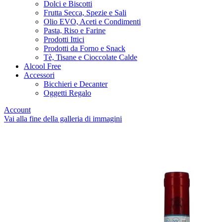
Dolci e Biscotti
Frutta Secca, Spezie e Sali
Olio EVO, Aceti e Condimenti
Pasta, Riso e Farine
Prodotti Ittici
Prodotti da Forno e Snack
Tè, Tisane e Cioccolate Calde
Alcool Free
Accessori
Bicchieri e Decanter
Oggetti Regalo
Account
Vai alla fine della galleria di immagini