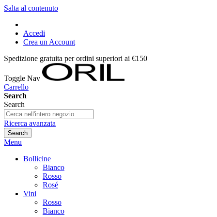
Salta al contenuto
Accedi
Crea un Account
Spedizione gratuita per ordini superiori ai €150
Toggle Nav
Carrello
Search
Search
Ricerca avanzata
Search
Menu
Bollicine
Bianco
Rosso
Rosé
Vini
Rosso
Bianco