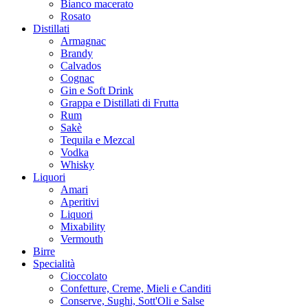
Bianco macerato
Rosato
Distillati
Armagnac
Brandy
Calvados
Cognac
Gin e Soft Drink
Grappa e Distillati di Frutta
Rum
Sakè
Tequila e Mezcal
Vodka
Whisky
Liquori
Amari
Aperitivi
Liquori
Mixability
Vermouth
Birre
Specialità
Cioccolato
Confetture, Creme, Mieli e Canditi
Conserve, Sughi, Sott'Oli e Salse