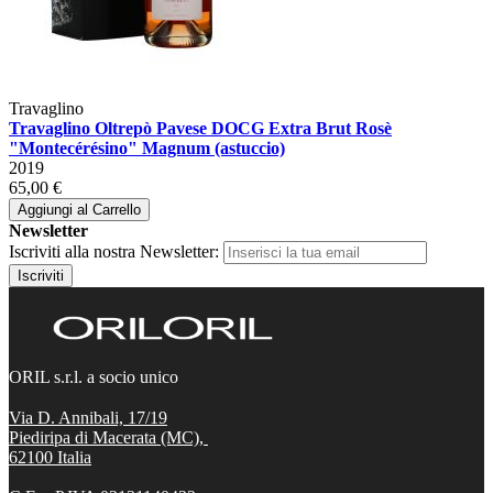
Travaglino
Travaglino Oltrepò Pavese DOCG Extra Brut Rosè
"Montecérésino" Magnum (astuccio)
2019
65,00 €
Aggiungi al Carrello
Newsletter
Iscriviti alla nostra Newsletter:
Iscriviti
ORIL s.r.l. a socio unico
Via D. Annibali, 17/19
Piediripa di Macerata (MC),
62100
Italia