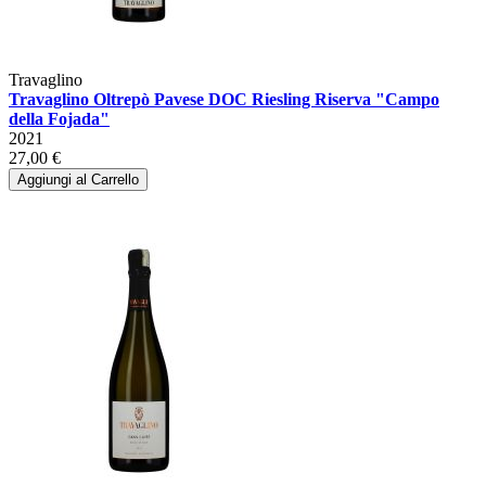
Travaglino
Travaglino Oltrepò Pavese DOC Riesling Riserva "Campo
della Fojada"
2021
27,00 €
Aggiungi al Carrello