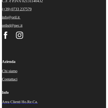
C.F. e P.IVA 02131140432
(+39) 0733 237579
info@oril.it
orilsrl@pec.it
Azienda
Chi siamo
Contattaci
Info
Area Clienti Ho.Re.Ca.