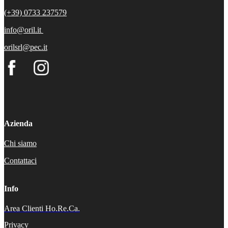
(+39) 0733 237579
info@oril.it
orilsrl@pec.it
Azienda
Chi siamo
Contattaci
Info
Area Clienti Ho.Re.Ca.
Privacy