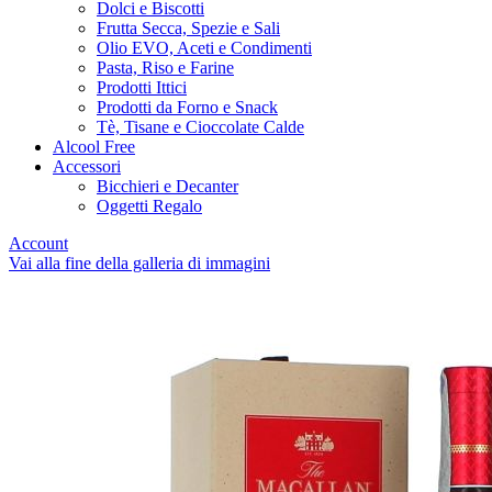
Dolci e Biscotti
Frutta Secca, Spezie e Sali
Olio EVO, Aceti e Condimenti
Pasta, Riso e Farine
Prodotti Ittici
Prodotti da Forno e Snack
Tè, Tisane e Cioccolate Calde
Alcool Free
Accessori
Bicchieri e Decanter
Oggetti Regalo
Account
Vai alla fine della galleria di immagini