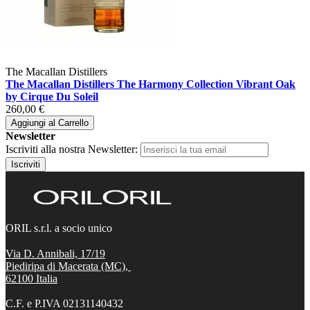
The Macallan Distillers
The Macallan Distillers The Harmony Collection Vibrant Oak
by Cirque Du Soleil
260,00 €
Aggiungi al Carrello
Newsletter
Iscriviti alla nostra Newsletter:
Iscriviti
ORIL s.r.l. a socio unico
Via D. Annibali, 17/19
Piediripa di Macerata (MC),
62100
Italia
C.F. e P.IVA 02131140432