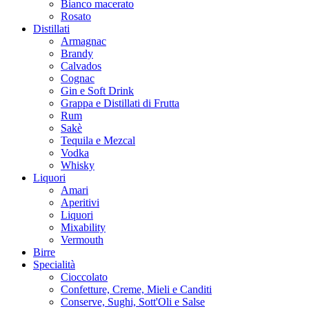
Bianco macerato
Rosato
Distillati
Armagnac
Brandy
Calvados
Cognac
Gin e Soft Drink
Grappa e Distillati di Frutta
Rum
Sakè
Tequila e Mezcal
Vodka
Whisky
Liquori
Amari
Aperitivi
Liquori
Mixability
Vermouth
Birre
Specialità
Cioccolato
Confetture, Creme, Mieli e Canditi
Conserve, Sughi, Sott'Oli e Salse