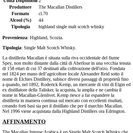
Unità Disponibili
2
Produttore
The Macallan Distillers
Formato
cl.70
Alcool (%)
44
Tipologia
highland single malt scotch whisky
Provenienza
: Highland, Scozia.
Tipologia
: Single Malt Scotch Whisky.
La distilleria Macallan è situata sulla riva occidentale del fiume
Spey, non molto distante dalla città di Aberlour in una vecchia tenuta
di 158 ettari di cui 37 destinati alla coltivazione dell'orzo. Fondata
nel 1824 per mano dell’agricoltore locale Alexander Reid sotto il
nome di Elchies Distillery, subisce diversi passaggi di proprietà fino
a quando, nel 1892, Roderick Kemp, un mercante di vini di Elgin ed
ex distillatore della Talisker, la acquista, la amplia e ne cambia il
nome in Macallan-Glenlivet. Kemp riesce a far espandere la
distilleria in maniera continua sul mercato con eccellenti risultati,
creando forti basi sia per il distillato che per il marchio Macallan.
Nel 1996 viene acquistata dalla Highland Distillers ora Edrington.
AFFINAMENTO
The Macallan Intense Arabica è un Single Malt Scotch Whisky che