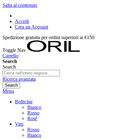
Salta al contenuto
Accedi
Crea un Account
Spedizione gratuita per ordini superiori ai €150
Toggle Nav
Carrello
Search
Search
Ricerca avanzata
Search
Menu
Bollicine
Bianco
Rosso
Rosé
Vini
Rosso
Bianco