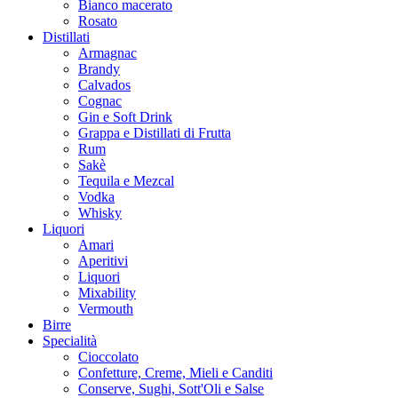
Bianco macerato
Rosato
Distillati
Armagnac
Brandy
Calvados
Cognac
Gin e Soft Drink
Grappa e Distillati di Frutta
Rum
Sakè
Tequila e Mezcal
Vodka
Whisky
Liquori
Amari
Aperitivi
Liquori
Mixability
Vermouth
Birre
Specialità
Cioccolato
Confetture, Creme, Mieli e Canditi
Conserve, Sughi, Sott'Oli e Salse