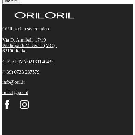
Iscriviti
ORIL s.r.l. a socio unico
Via D. Annibali, 17/19
Piediripa di Macerata (MC),
62100
Italia
C.F. e P.IVA 02131140432
(+39) 0733 237579
info@oril.it
orilsrl@pec.it