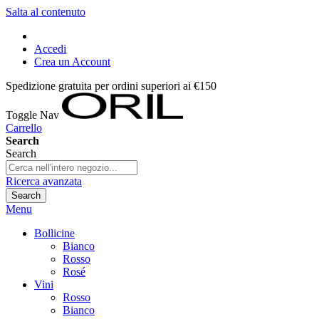
Salta al contenuto
Accedi
Crea un Account
Spedizione gratuita per ordini superiori ai €150
Toggle Nav
Carrello
Search
Search
Ricerca avanzata
Search
Menu
Bollicine
Bianco
Rosso
Rosé
Vini
Rosso
Bianco