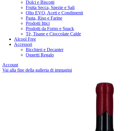
Dolci e Biscotti
Frutta Secca, Spezie e Sali
Olio EVO, Aceti e Condimenti
Pasta, Riso e Farine
Prodotti Ittici
Prodotti da Forno e Snack
Tè, Tisane e Cioccolate Calde
Alcool Free
Accessori
Bicchieri e Decanter
Oggetti Regalo
Account
Vai alla fine della galleria di immagini