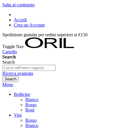
Salta al contenuto
Accedi
Crea un Account
Spedizione gratuita per ordini superiori ai €150
Toggle Nav
Carrello
Search
Search
Ricerca avanzata
Search
Menu
Bollicine
Bianco
Rosso
Rosé
Vini
Rosso
Bianco