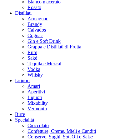
Bianco macerato
Rosato
Distillati
Armagnac
Brandy
Calvados
Cognac
Gin e Soft Drink
Grappa e Distillati di Frutta
Rum
Sakè
Tequila e Mezcal
Vodka
Whisky
Liquori
Amari
Aperitivi
Liquori
Mixability
Vermouth
Birre
Specialità
Cioccolato
Confetture, Creme, Mieli e Canditi
Conserve, Sughi, Sott'Oli e Salse