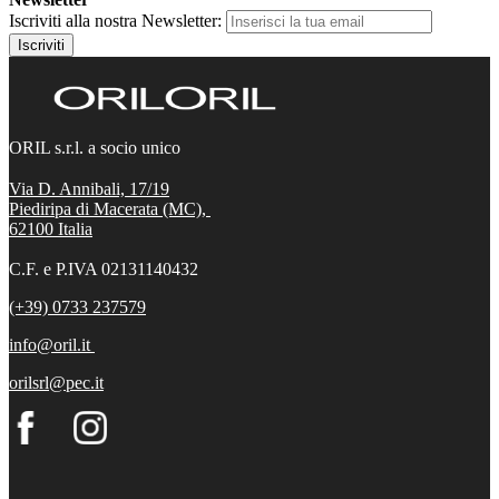
Iscriviti alla nostra Newsletter:
Iscriviti
ORIL s.r.l. a socio unico
Via D. Annibali, 17/19
Piediripa di Macerata (MC),
62100
Italia
C.F. e P.IVA 02131140432
(+39) 0733 237579
info@oril.it
orilsrl@pec.it