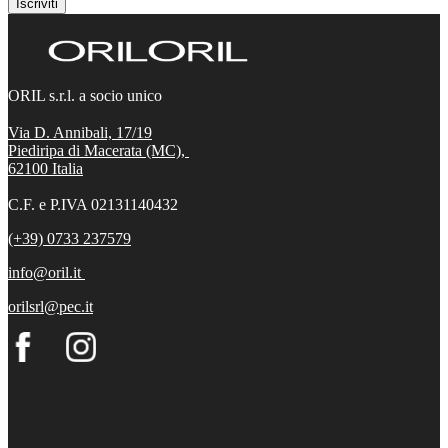
Iscriviti
ORIL s.r.l. a socio unico
Via D. Annibali, 17/19
Piediripa di Macerata (MC),
62100
Italia
C.F. e P.IVA 02131140432
(+39) 0733 237579
info@oril.it
orilsrl@pec.it