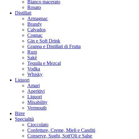
Bianco macerato
Rosato
Distillati
Armagnac
Brandy
Calvados
Cognac
Gin e Soft Drink
Grappa e Distillati di Frutta
Rum
Sakè
Tequila e Mezcal
Vodka
Whisky
Liquori
Amari
Aperitivi
Liquori
Mixability
Vermouth
Birre
Specialità
Cioccolato
Confetture, Creme, Mieli e Canditi
Conserve, Sughi, Sott'Oli e Salse