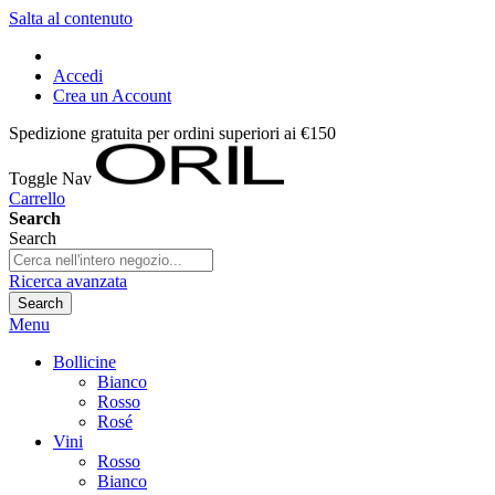
Salta al contenuto
Accedi
Crea un Account
Spedizione gratuita per ordini superiori ai €150
Toggle Nav
Carrello
Search
Search
Ricerca avanzata
Search
Menu
Bollicine
Bianco
Rosso
Rosé
Vini
Rosso
Bianco