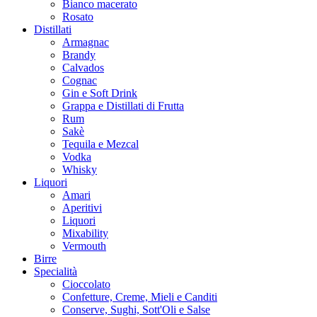
Bianco macerato
Rosato
Distillati
Armagnac
Brandy
Calvados
Cognac
Gin e Soft Drink
Grappa e Distillati di Frutta
Rum
Sakè
Tequila e Mezcal
Vodka
Whisky
Liquori
Amari
Aperitivi
Liquori
Mixability
Vermouth
Birre
Specialità
Cioccolato
Confetture, Creme, Mieli e Canditi
Conserve, Sughi, Sott'Oli e Salse