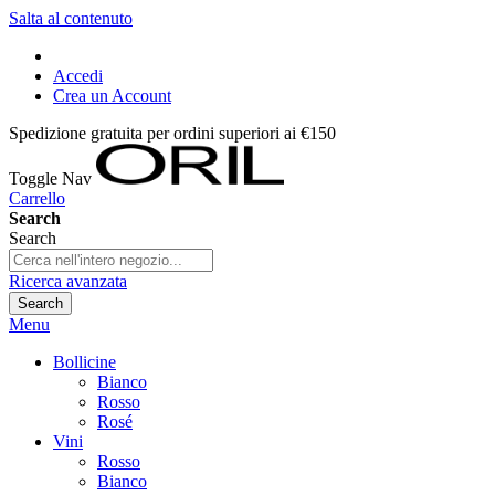
Salta al contenuto
Accedi
Crea un Account
Spedizione gratuita per ordini superiori ai €150
Toggle Nav
Carrello
Search
Search
Ricerca avanzata
Search
Menu
Bollicine
Bianco
Rosso
Rosé
Vini
Rosso
Bianco