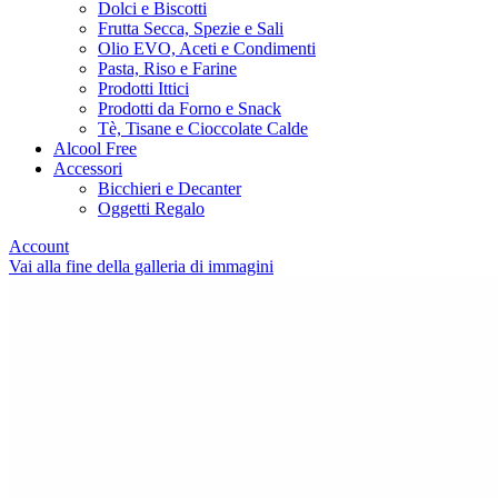
Dolci e Biscotti
Frutta Secca, Spezie e Sali
Olio EVO, Aceti e Condimenti
Pasta, Riso e Farine
Prodotti Ittici
Prodotti da Forno e Snack
Tè, Tisane e Cioccolate Calde
Alcool Free
Accessori
Bicchieri e Decanter
Oggetti Regalo
Account
Vai alla fine della galleria di immagini