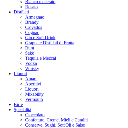
Bianco macerato
Rosato
Distillati
Armagnac
Brandy
Calvados
Cognac
Gin e Soft Drink
Grappa e Distillati di Frutta
Rum
Sakè
Tequila e Mezcal
Vodka
Whisky
Liquori
Amari
Aperitivi
Liquori
Mixability
Vermouth
Birre
Specialità
Cioccolato
Confetture, Creme, Mieli e Canditi
Conserve, Sughi, Sott'Oli e Salse