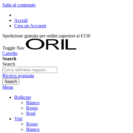
Salta al contenuto
Accedi
Crea un Account
Spedizione gratuita per ordini superiori ai €150
Toggle Nav
Carrello
Search
Search
Ricerca avanzata
Search
Menu
Bollicine
Bianco
Rosso
Rosé
Vini
Rosso
Bianco