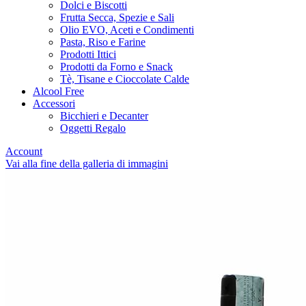
Dolci e Biscotti
Frutta Secca, Spezie e Sali
Olio EVO, Aceti e Condimenti
Pasta, Riso e Farine
Prodotti Ittici
Prodotti da Forno e Snack
Tè, Tisane e Cioccolate Calde
Alcool Free
Accessori
Bicchieri e Decanter
Oggetti Regalo
Account
Vai alla fine della galleria di immagini