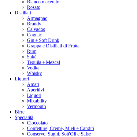
Bianco macerato
Rosato
Distillati
Armagnac
Brandy
Calvados
Cognac
Gin e Soft Drink
Grappa e Distillati di Frutta
Rum
Sakè
Tequila e Mezcal
Vodka
Whisky
Liquori
Amari
Aperitivi
Liquori
Mixability
Vermouth
Birre
Specialità
Cioccolato
Confetture, Creme, Mieli e Canditi
Conserve, Sughi, Sott'Oli e Salse