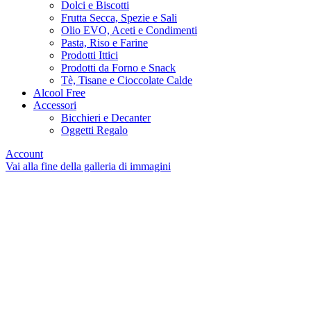
Dolci e Biscotti
Frutta Secca, Spezie e Sali
Olio EVO, Aceti e Condimenti
Pasta, Riso e Farine
Prodotti Ittici
Prodotti da Forno e Snack
Tè, Tisane e Cioccolate Calde
Alcool Free
Accessori
Bicchieri e Decanter
Oggetti Regalo
Account
Vai alla fine della galleria di immagini