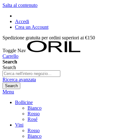
Salta al contenuto
Accedi
Crea un Account
Spedizione gratuita per ordini superiori ai €150
Toggle Nav
Carrello
Search
Search
Ricerca avanzata
Search
Menu
Bollicine
Bianco
Rosso
Rosé
Vini
Rosso
Bianco