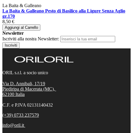
La Baita & Galleano
La Baita & Galleano Pesto di Basilico alla Ligure Senza Aglio
gr.170
8,50 €
Aggiungi al Carrello
Newsletter
Iscriviti alla nostra Newsletter:
Iscriviti
ORIL s.r.l. a socio unico
Via D. Annibali, 17/19
Piediripa di Macerata (MC),
62100
Italia
C.F. e P.IVA 02131140432
(+39) 0733 237579
info@oril.it