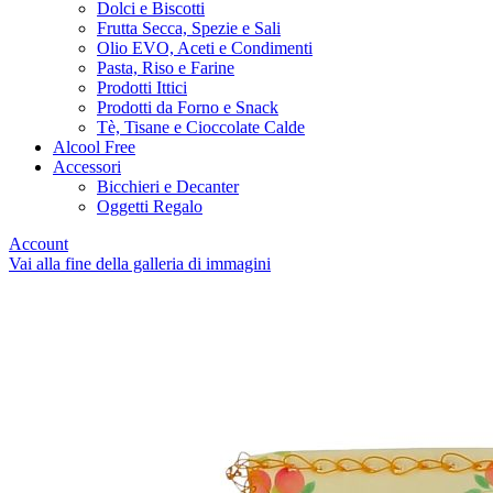
Dolci e Biscotti
Frutta Secca, Spezie e Sali
Olio EVO, Aceti e Condimenti
Pasta, Riso e Farine
Prodotti Ittici
Prodotti da Forno e Snack
Tè, Tisane e Cioccolate Calde
Alcool Free
Accessori
Bicchieri e Decanter
Oggetti Regalo
Account
Vai alla fine della galleria di immagini