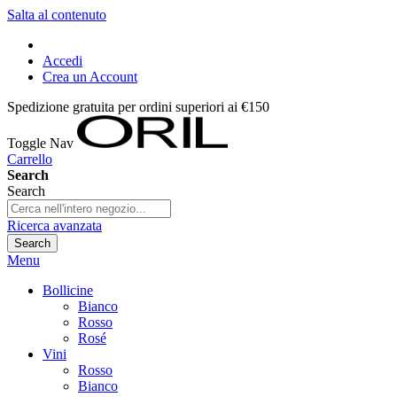
Salta al contenuto
Accedi
Crea un Account
Spedizione gratuita per ordini superiori ai €150
Toggle Nav
Carrello
Search
Search
Ricerca avanzata
Search
Menu
Bollicine
Bianco
Rosso
Rosé
Vini
Rosso
Bianco