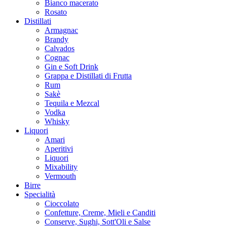
Bianco macerato
Rosato
Distillati
Armagnac
Brandy
Calvados
Cognac
Gin e Soft Drink
Grappa e Distillati di Frutta
Rum
Sakè
Tequila e Mezcal
Vodka
Whisky
Liquori
Amari
Aperitivi
Liquori
Mixability
Vermouth
Birre
Specialità
Cioccolato
Confetture, Creme, Mieli e Canditi
Conserve, Sughi, Sott'Oli e Salse