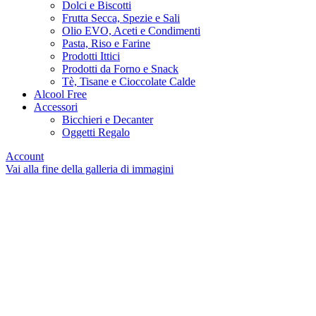
Dolci e Biscotti
Frutta Secca, Spezie e Sali
Olio EVO, Aceti e Condimenti
Pasta, Riso e Farine
Prodotti Ittici
Prodotti da Forno e Snack
Tè, Tisane e Cioccolate Calde
Alcool Free
Accessori
Bicchieri e Decanter
Oggetti Regalo
Account
Vai alla fine della galleria di immagini