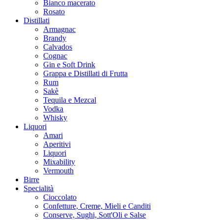
Bianco macerato
Rosato
Distillati
Armagnac
Brandy
Calvados
Cognac
Gin e Soft Drink
Grappa e Distillati di Frutta
Rum
Sakè
Tequila e Mezcal
Vodka
Whisky
Liquori
Amari
Aperitivi
Liquori
Mixability
Vermouth
Birre
Specialità
Cioccolato
Confetture, Creme, Mieli e Canditi
Conserve, Sughi, Sott'Oli e Salse