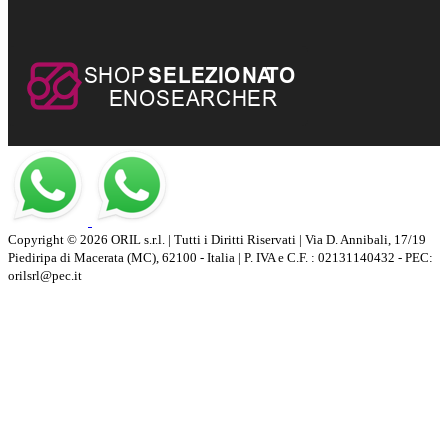
Copyright © 2026 ORIL s.r.l. | Tutti i Diritti Riservati | Via D. Annibali, 17/19
Piediripa di Macerata (MC), 62100 - Italia | P. IVA e C.F. : 02131140432 - PEC:
orilsrl@pec.it