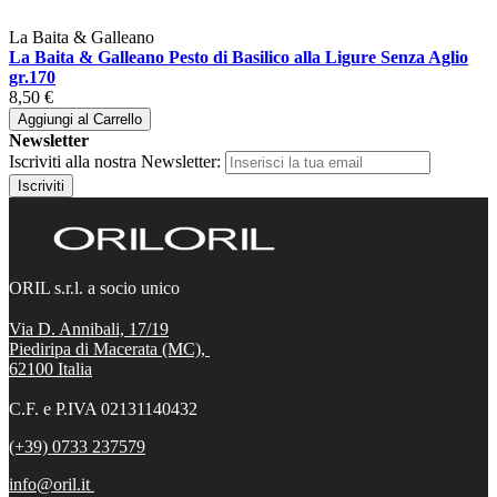
La Baita & Galleano
La Baita & Galleano Pesto di Basilico alla Ligure Senza Aglio
gr.170
8,50 €
Aggiungi al Carrello
Newsletter
Iscriviti alla nostra Newsletter:
Iscriviti
ORIL s.r.l. a socio unico
Via D. Annibali, 17/19
Piediripa di Macerata (MC),
62100
Italia
C.F. e P.IVA 02131140432
(+39) 0733 237579
info@oril.it