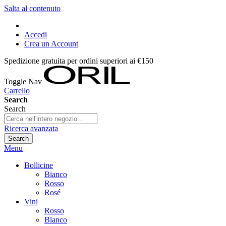
Salta al contenuto
Accedi
Crea un Account
Spedizione gratuita per ordini superiori ai €150
Toggle Nav
Carrello
Search
Search
Ricerca avanzata
Search
Menu
Bollicine
Bianco
Rosso
Rosé
Vini
Rosso
Bianco