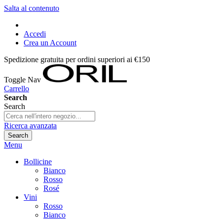
Salta al contenuto
Accedi
Crea un Account
Spedizione gratuita per ordini superiori ai €150
Toggle Nav
Carrello
Search
Search
Ricerca avanzata
Search
Menu
Bollicine
Bianco
Rosso
Rosé
Vini
Rosso
Bianco