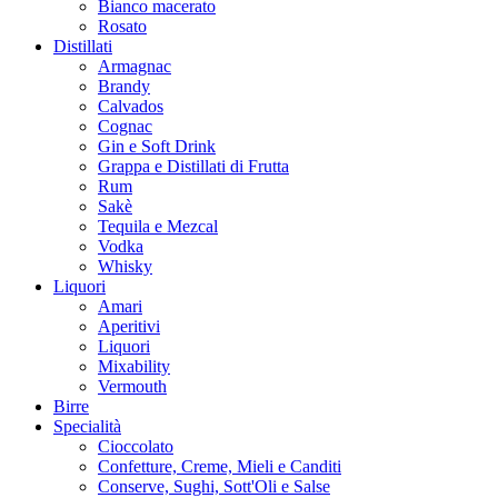
Bianco macerato
Rosato
Distillati
Armagnac
Brandy
Calvados
Cognac
Gin e Soft Drink
Grappa e Distillati di Frutta
Rum
Sakè
Tequila e Mezcal
Vodka
Whisky
Liquori
Amari
Aperitivi
Liquori
Mixability
Vermouth
Birre
Specialità
Cioccolato
Confetture, Creme, Mieli e Canditi
Conserve, Sughi, Sott'Oli e Salse