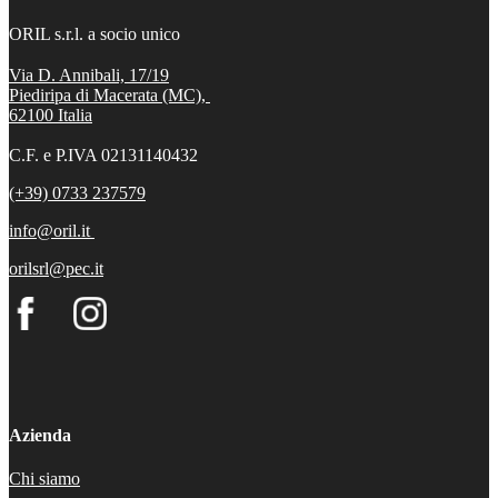
ORIL s.r.l. a socio unico
Via D. Annibali, 17/19
Piediripa di Macerata (MC),
62100
Italia
C.F. e P.IVA 02131140432
(+39) 0733 237579
info@oril.it
orilsrl@pec.it
Azienda
Chi siamo