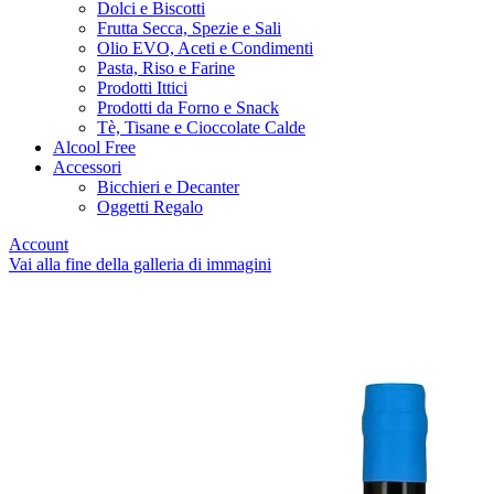
Dolci e Biscotti
Frutta Secca, Spezie e Sali
Olio EVO, Aceti e Condimenti
Pasta, Riso e Farine
Prodotti Ittici
Prodotti da Forno e Snack
Tè, Tisane e Cioccolate Calde
Alcool Free
Accessori
Bicchieri e Decanter
Oggetti Regalo
Account
Vai alla fine della galleria di immagini