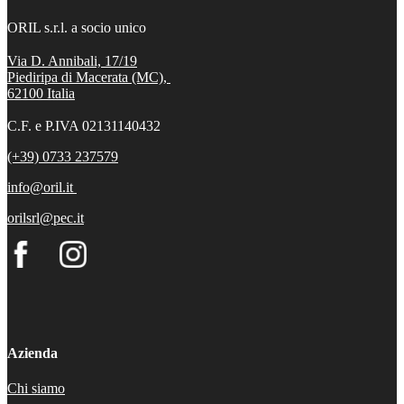
ORIL s.r.l. a socio unico
Via D. Annibali, 17/19
Piediripa di Macerata (MC),
62100
Italia
C.F. e P.IVA 02131140432
(+39) 0733 237579
info@oril.it
orilsrl@pec.it
Azienda
Chi siamo