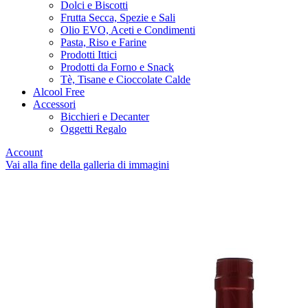
Dolci e Biscotti
Frutta Secca, Spezie e Sali
Olio EVO, Aceti e Condimenti
Pasta, Riso e Farine
Prodotti Ittici
Prodotti da Forno e Snack
Tè, Tisane e Cioccolate Calde
Alcool Free
Accessori
Bicchieri e Decanter
Oggetti Regalo
Account
Vai alla fine della galleria di immagini