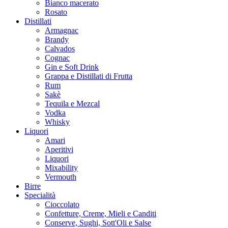
Bianco macerato
Rosato
Distillati
Armagnac
Brandy
Calvados
Cognac
Gin e Soft Drink
Grappa e Distillati di Frutta
Rum
Sakè
Tequila e Mezcal
Vodka
Whisky
Liquori
Amari
Aperitivi
Liquori
Mixability
Vermouth
Birre
Specialità
Cioccolato
Confetture, Creme, Mieli e Canditi
Conserve, Sughi, Sott'Oli e Salse