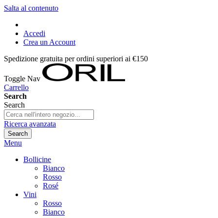
Salta al contenuto
Accedi
Crea un Account
Spedizione gratuita per ordini superiori ai €150
Toggle Nav
Carrello
Search
Search
Ricerca avanzata
Search
Menu
Bollicine
Bianco
Rosso
Rosé
Vini
Rosso
Bianco