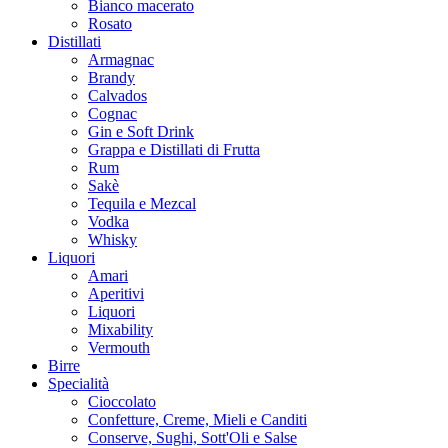
Bianco macerato
Rosato
Distillati
Armagnac
Brandy
Calvados
Cognac
Gin e Soft Drink
Grappa e Distillati di Frutta
Rum
Sakè
Tequila e Mezcal
Vodka
Whisky
Liquori
Amari
Aperitivi
Liquori
Mixability
Vermouth
Birre
Specialità
Cioccolato
Confetture, Creme, Mieli e Canditi
Conserve, Sughi, Sott'Oli e Salse