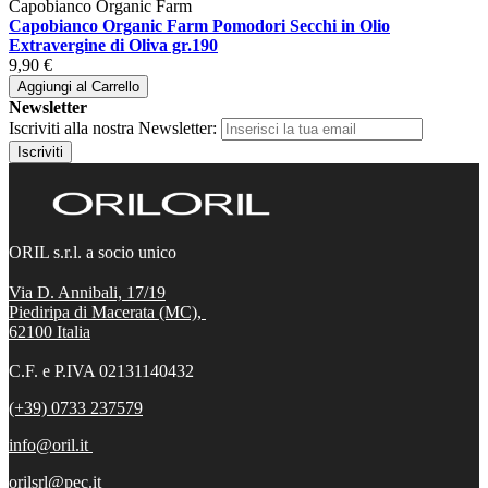
Capobianco Organic Farm
Capobianco Organic Farm Pomodori Secchi in Olio
Extravergine di Oliva gr.190
9,90 €
Aggiungi al Carrello
Newsletter
Iscriviti alla nostra Newsletter:
Iscriviti
ORIL s.r.l. a socio unico
Via D. Annibali, 17/19
Piediripa di Macerata (MC),
62100
Italia
C.F. e P.IVA 02131140432
(+39) 0733 237579
info@oril.it
orilsrl@pec.it