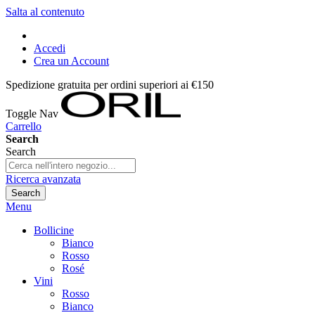
Salta al contenuto
Accedi
Crea un Account
Spedizione gratuita per ordini superiori ai €150
Toggle Nav
Carrello
Search
Search
Ricerca avanzata
Search
Menu
Bollicine
Bianco
Rosso
Rosé
Vini
Rosso
Bianco