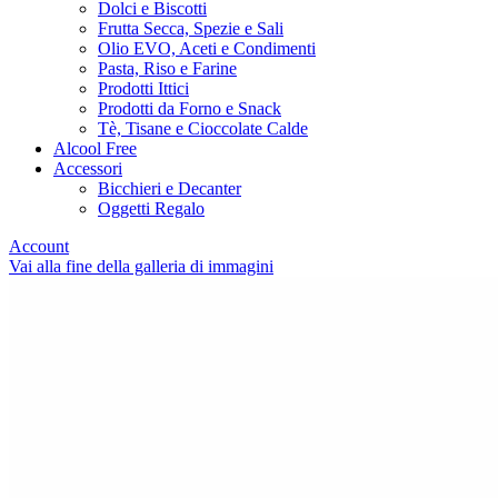
Dolci e Biscotti
Frutta Secca, Spezie e Sali
Olio EVO, Aceti e Condimenti
Pasta, Riso e Farine
Prodotti Ittici
Prodotti da Forno e Snack
Tè, Tisane e Cioccolate Calde
Alcool Free
Accessori
Bicchieri e Decanter
Oggetti Regalo
Account
Vai alla fine della galleria di immagini