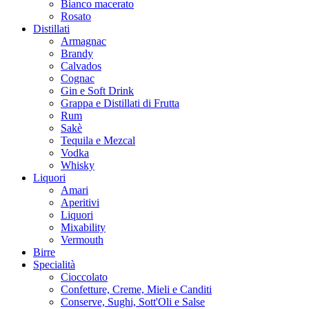
Bianco macerato
Rosato
Distillati
Armagnac
Brandy
Calvados
Cognac
Gin e Soft Drink
Grappa e Distillati di Frutta
Rum
Sakè
Tequila e Mezcal
Vodka
Whisky
Liquori
Amari
Aperitivi
Liquori
Mixability
Vermouth
Birre
Specialità
Cioccolato
Confetture, Creme, Mieli e Canditi
Conserve, Sughi, Sott'Oli e Salse