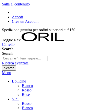
Salta al contenuto
Accedi
Crea un Account
Spedizione gratuita per ordini superiori ai €150
Toggle Nav
Carrello
Search
Search
Ricerca avanzata
Search
Menu
Bollicine
Bianco
Rosso
Rosé
Vini
Rosso
Bianco