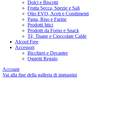
Dolci e Biscotti
Frutta Secca, Spezie e Sali
Olio EVO, Aceti e Condimenti
Pasta, Riso e Farine
Prodotti Ittici
Prodotti da Forno e Snack
Tè, Tisane e Cioccolate Calde
Alcool Free
Accessori
Bicchieri e Decanter
Oggetti Regalo
Account
Vai alla fine della galleria di immagini