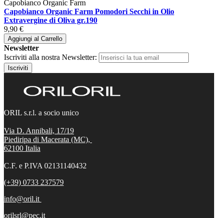
Capobianco Organic Farm
Capobianco Organic Farm Pomodori Secchi in Olio
Extravergine di Oliva gr.190
9,90 €
Aggiungi al Carrello
Newsletter
Iscriviti alla nostra Newsletter:
Iscriviti
ORIL s.r.l. a socio unico
Via D. Annibali, 17/19
Piediripa di Macerata (MC),
62100
Italia
C.F. e P.IVA 02131140432
(+39) 0733 237579
info@oril.it
orilsrl@pec.it