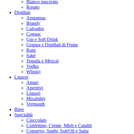
Bianco macerato
Rosato
Distillati
Armagnac
Brandy
Calvados
Cognac
Gin e Soft Drink
Grappa e Distillati di Frutta
Rum
Sakè
Tequila e Mezcal
Vodka
Whisky
Liquori
Amari
Aperitivi
Liquori
Mixability
Vermouth
Birre
Specialità
Cioccolato
Confetture, Creme, Mieli e Canditi
Conserve, Sughi, Sott'Oli e Salse