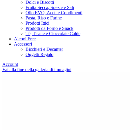
Dolci e Biscotti
Frutta Secca, Spezie e Sali
Olio EVO, Aceti e Condimenti
Pasta, Riso e Farine
Prodotti Ittici
Prodotti da Forno e Snack
Tè, Tisane e Cioccolate Calde
Alcool Free
Accessori
Bicchieri e Decanter
Oggetti Regalo
Account
Vai alla fine della galleria di immagini