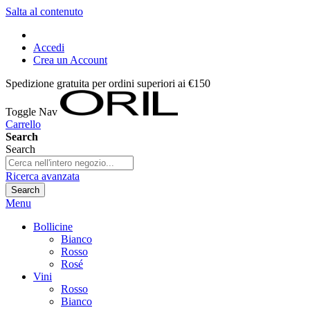
Salta al contenuto
Accedi
Crea un Account
Spedizione gratuita per ordini superiori ai €150
Toggle Nav
Carrello
Search
Search
Ricerca avanzata
Search
Menu
Bollicine
Bianco
Rosso
Rosé
Vini
Rosso
Bianco