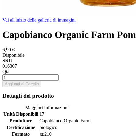
Vai all'inizio della galleria di immagini
Capobianco Organic Farm Pomod
6,90 €
Disponibile
SKU
016307
Qtà
Aggiungi al Carrello
Dettagli del prodotto
Maggiori Informazioni
Unità Disponibili
17
Produttore
Capobianco Organic Farm
Certificazione
biologico
Formato
gr.210