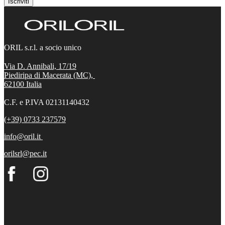
Iscriviti
ORIL s.r.l. a socio unico
Via D. Annibali, 17/19
Piediripa di Macerata (MC),
62100
Italia
C.F. e P.IVA 02131140432
(+39) 0733 237579
info@oril.it
orilsrl@pec.it