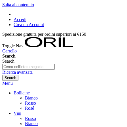
Salta al contenuto
Accedi
Crea un Account
Spedizione gratuita per ordini superiori ai €150
Toggle Nav
Carrello
Search
Search
Ricerca avanzata
Search
Menu
Bollicine
Bianco
Rosso
Rosé
Vini
Rosso
Bianco