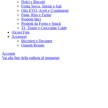
Dolci e Biscotti
Frutta Secca, Spezie e Sali
Olio EVO, Aceti e Condimenti
Pasta, Riso e Farine
Prodotti Ittici
Prodotti da Forno e Snack
Tè, Tisane e Cioccolate Calde
Alcool Free
Accessori
Bicchieri e Decanter
Oggetti Regalo
Account
Vai alla fine della galleria di immagini