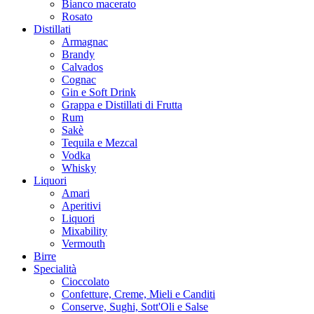
Bianco macerato
Rosato
Distillati
Armagnac
Brandy
Calvados
Cognac
Gin e Soft Drink
Grappa e Distillati di Frutta
Rum
Sakè
Tequila e Mezcal
Vodka
Whisky
Liquori
Amari
Aperitivi
Liquori
Mixability
Vermouth
Birre
Specialità
Cioccolato
Confetture, Creme, Mieli e Canditi
Conserve, Sughi, Sott'Oli e Salse