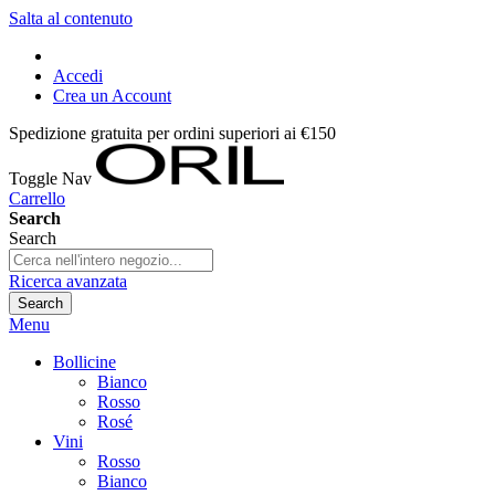
Salta al contenuto
Accedi
Crea un Account
Spedizione gratuita per ordini superiori ai €150
Toggle Nav
Carrello
Search
Search
Ricerca avanzata
Search
Menu
Bollicine
Bianco
Rosso
Rosé
Vini
Rosso
Bianco