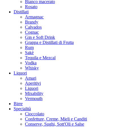
Bianco macerato
Rosato
Distillati
Armagnac
Brandy
Calvados
Cognac
Gin e Soft Drink
Grappa e Distillati di Frutta
Rum
Sakè
Tequila e Mezcal
Vodka
Whisky
Liquori
Amari
Aperitivi
Liquori
Mixability
Vermouth
Birre
Specialità
Cioccolato
Confetture, Creme, Mieli e Canditi
Conserve, Sughi, Sott'Oli e Salse