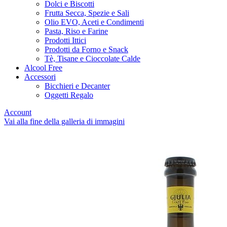
Dolci e Biscotti
Frutta Secca, Spezie e Sali
Olio EVO, Aceti e Condimenti
Pasta, Riso e Farine
Prodotti Ittici
Prodotti da Forno e Snack
Tè, Tisane e Cioccolate Calde
Alcool Free
Accessori
Bicchieri e Decanter
Oggetti Regalo
Account
Vai alla fine della galleria di immagini