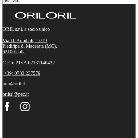
Iscriviti
ORIL s.r.l. a socio unico
Via D. Annibali, 17/19
Piediripa di Macerata (MC),
62100
Italia
C.F. e P.IVA 02131140432
(+39) 0733 237579
info@oril.it
orilsrl@pec.it