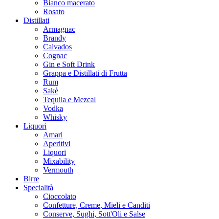
Bianco macerato
Rosato
Distillati
Armagnac
Brandy
Calvados
Cognac
Gin e Soft Drink
Grappa e Distillati di Frutta
Rum
Sakè
Tequila e Mezcal
Vodka
Whisky
Liquori
Amari
Aperitivi
Liquori
Mixability
Vermouth
Birre
Specialità
Cioccolato
Confetture, Creme, Mieli e Canditi
Conserve, Sughi, Sott'Oli e Salse