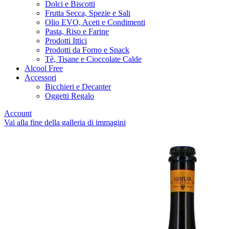
Dolci e Biscotti
Frutta Secca, Spezie e Sali
Olio EVO, Aceti e Condimenti
Pasta, Riso e Farine
Prodotti Ittici
Prodotti da Forno e Snack
Tè, Tisane e Cioccolate Calde
Alcool Free
Accessori
Bicchieri e Decanter
Oggetti Regalo
Account
Vai alla fine della galleria di immagini