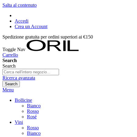
Salta al contenuto
Accedi
Crea un Account
Spedizione gratuita per ordini superiori ai €150
Toggle Nav
Carrello
Search
Search
Ricerca avanzata
Search
Menu
Bollicine
Bianco
Rosso
Rosé
Vini
Rosso
Bianco