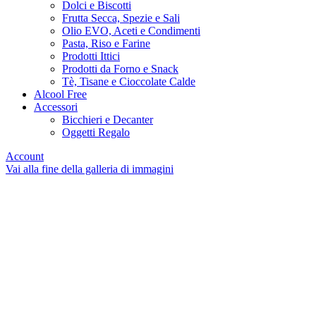
Dolci e Biscotti
Frutta Secca, Spezie e Sali
Olio EVO, Aceti e Condimenti
Pasta, Riso e Farine
Prodotti Ittici
Prodotti da Forno e Snack
Tè, Tisane e Cioccolate Calde
Alcool Free
Accessori
Bicchieri e Decanter
Oggetti Regalo
Account
Vai alla fine della galleria di immagini