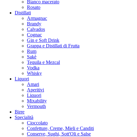
Bianco macerato
Rosato
Distillati
Armagnac
Brandy
Calvados
Cognac
Gin e Soft Drink
Grappa e Distillati di Frutta
Rum
Sakè
Tequila e Mezcal
Vodka
Whisky
Liquori
Amari
Aperitivi
Liquori
Mixability
Vermouth
Birre
Specialità
Cioccolato
Confetture, Creme, Mieli e Canditi
Conserve, Sughi, Sott'Oli e Salse