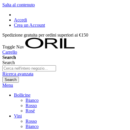
Salta al contenuto
Accedi
Crea un Account
Spedizione gratuita per ordini superiori ai €150
Toggle Nav
Carrello
Search
Search
Ricerca avanzata
Search
Menu
Bollicine
Bianco
Rosso
Rosé
Vini
Rosso
Bianco