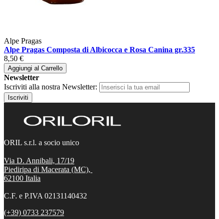
Alpe Pragas
Alpe Pragas Composta di Albicocca e Rosa Canina gr.335
8,50 €
Aggiungi al Carrello
Newsletter
Iscriviti alla nostra Newsletter:
Iscriviti
ORIL s.r.l. a socio unico
Via D. Annibali, 17/19
Piediripa di Macerata (MC),
62100
Italia
C.F. e P.IVA 02131140432
(+39) 0733 237579