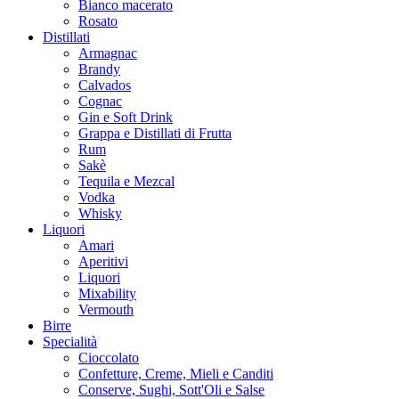
Bianco macerato
Rosato
Distillati
Armagnac
Brandy
Calvados
Cognac
Gin e Soft Drink
Grappa e Distillati di Frutta
Rum
Sakè
Tequila e Mezcal
Vodka
Whisky
Liquori
Amari
Aperitivi
Liquori
Mixability
Vermouth
Birre
Specialità
Cioccolato
Confetture, Creme, Mieli e Canditi
Conserve, Sughi, Sott'Oli e Salse