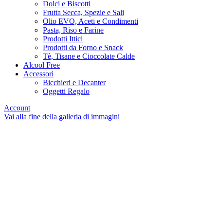
Dolci e Biscotti
Frutta Secca, Spezie e Sali
Olio EVO, Aceti e Condimenti
Pasta, Riso e Farine
Prodotti Ittici
Prodotti da Forno e Snack
Tè, Tisane e Cioccolate Calde
Alcool Free
Accessori
Bicchieri e Decanter
Oggetti Regalo
Account
Vai alla fine della galleria di immagini