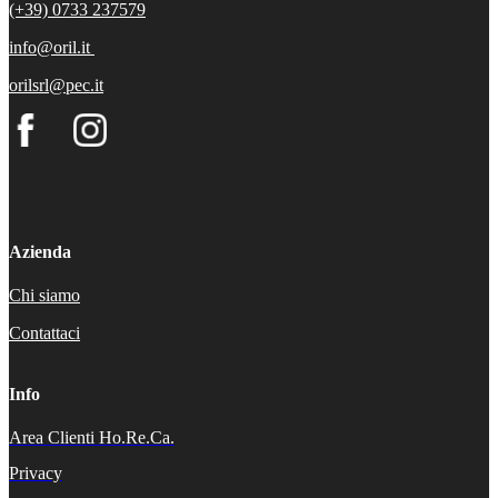
(+39) 0733 237579
info@oril.it
orilsrl@pec.it
Azienda
Chi siamo
Contattaci
Info
Area Clienti Ho.Re.Ca.
Privacy