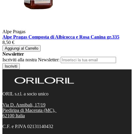
Alpe Pragas
Alpe Pragas Composta di Albicocca e Rosa Canina gr.335
8,50 €
Aggiungi al Carrello
Newsletter
Iscriviti alla nostra Newsletter:
Iscriviti
ORIL s.r.l. a socio unico
Via D. Annibali, 17/19
Piediripa di Macerata (MC),
62100
Italia
C.F. e P.IVA 02131140432