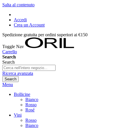
Salta al contenuto
Accedi
Crea un Account
Spedizione gratuita per ordini superiori ai €150
Toggle Nav
Carrello
Search
Search
Ricerca avanzata
Search
Menu
Bollicine
Bianco
Rosso
Rosé
Vini
Rosso
Bianco