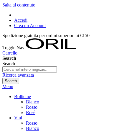
Salta al contenuto
Accedi
Crea un Account
Spedizione gratuita per ordini superiori ai €150
Toggle Nav
Carrello
Search
Search
Ricerca avanzata
Search
Menu
Bollicine
Bianco
Rosso
Rosé
Vini
Rosso
Bianco