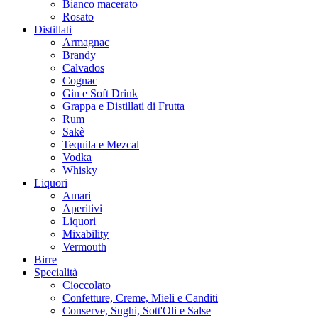
Bianco macerato
Rosato
Distillati
Armagnac
Brandy
Calvados
Cognac
Gin e Soft Drink
Grappa e Distillati di Frutta
Rum
Sakè
Tequila e Mezcal
Vodka
Whisky
Liquori
Amari
Aperitivi
Liquori
Mixability
Vermouth
Birre
Specialità
Cioccolato
Confetture, Creme, Mieli e Canditi
Conserve, Sughi, Sott'Oli e Salse