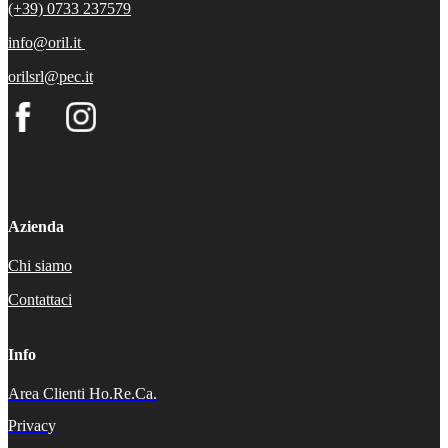
(+39) 0733 237579
info@oril.it
orilsrl@pec.it
Azienda
Chi siamo
Contattaci
Info
Area Clienti Ho.Re.Ca.
Privacy