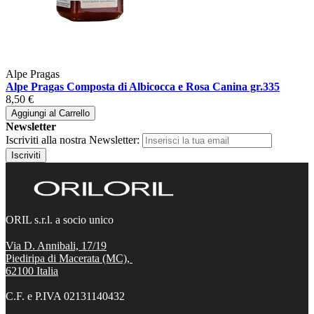
Alpe Pragas
Alpe Pragas Composta di Albicocca e Rosa Canina gr.335
8,50 €
Aggiungi al Carrello
Newsletter
Iscriviti alla nostra Newsletter:
Iscriviti
ORIL s.r.l. a socio unico
Via D. Annibali, 17/19
Piediripa di Macerata (MC),
62100
Italia
C.F. e P.IVA 02131140432