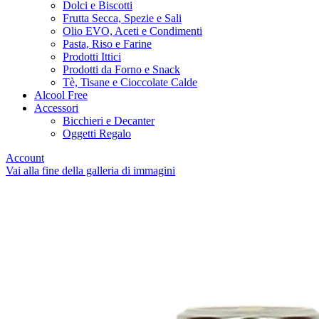
Dolci e Biscotti
Frutta Secca, Spezie e Sali
Olio EVO, Aceti e Condimenti
Pasta, Riso e Farine
Prodotti Ittici
Prodotti da Forno e Snack
Tè, Tisane e Cioccolate Calde
Alcool Free
Accessori
Bicchieri e Decanter
Oggetti Regalo
Account
Vai alla fine della galleria di immagini