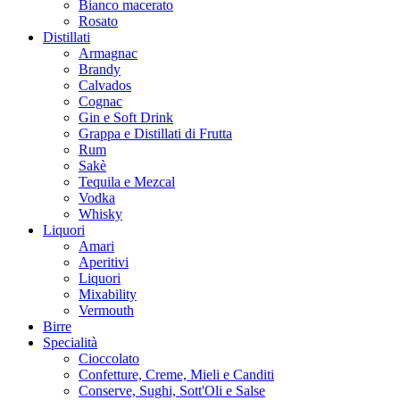
Bianco macerato
Rosato
Distillati
Armagnac
Brandy
Calvados
Cognac
Gin e Soft Drink
Grappa e Distillati di Frutta
Rum
Sakè
Tequila e Mezcal
Vodka
Whisky
Liquori
Amari
Aperitivi
Liquori
Mixability
Vermouth
Birre
Specialità
Cioccolato
Confetture, Creme, Mieli e Canditi
Conserve, Sughi, Sott'Oli e Salse