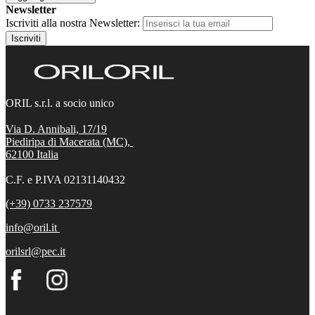
Newsletter
Iscriviti alla nostra Newsletter:
Iscriviti
ORIL s.r.l. a socio unico
Via D. Annibali, 17/19
Piediripa di Macerata (MC),
62100
Italia
C.F. e P.IVA 02131140432
(+39) 0733 237579
info@oril.it
orilsrl@pec.it