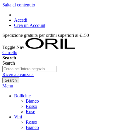
Salta al contenuto
Accedi
Crea un Account
Spedizione gratuita per ordini superiori ai €150
Toggle Nav
Carrello
Search
Search
Ricerca avanzata
Search
Menu
Bollicine
Bianco
Rosso
Rosé
Vini
Rosso
Bianco